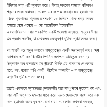
চিকিত্সার জন্য এটি ব্যবহার করে। কিন্তু মাদকের সামান্য পরিমাণও
শকুনের জন্য মারাত্মক। ভারতে এর ব্যাপক ব্যবহার শুরু হওয়ার পর
থেকে, গৃহপালিত শকুনের জনসংখ্যা ৫০ মিলিয়ন থেকে মাত্র কয়েক
হাজারে নেমে এসেছে – এবং
আমেরিকান ইকোনমিক
অ্যাসোসিয়েশন
দ্বারা প্রকাশিত
একটি গবেষণা
অনুসারে, মানুষের উপর
এর প্রভাব স্মরণীয়, যা মেথরদের গুরুত্বপূর্ণ ভূমিকা প্রতিফলিত করে।
বহু শতাব্দী ধরে শকুন ভারতের বাস্তুতন্ত্রের একটি গুরুত্বপূর্ণ অঙ্গ। ‘দ্য
সোশ্যাল কস্ট অব কিস্টোন স্পিসিস কলাপস: এভিডেন্স ফ্রম দ্য
ডিক্লাইন অব ভালচারস ইন ইন্ডিয়া’ শীর্ষক এই গবেষণার লেখকদের
মতে, বড়, ঘরোয়া পাখি একটি ‘কীস্টোন প্রজাতি’ – যা বাস্তুতন্ত্রে
অপূরণীয় ভূমিকা পালন করে।
তারাই একমাত্র স্ক্যাভেঞ্জার (শবভোজী) যারা সম্পূর্ণরূপে মৃতদেহ খায় এবং
তারা এটি অত্যন্ত দক্ষতার সাথে করে, দ্রুত দেহাবশেষ গ্রাস করে এবং
রোগ ছড়ানোর জন্য খুব কম রেখে যায়। গবেষণার লেখকরা বলছেন,