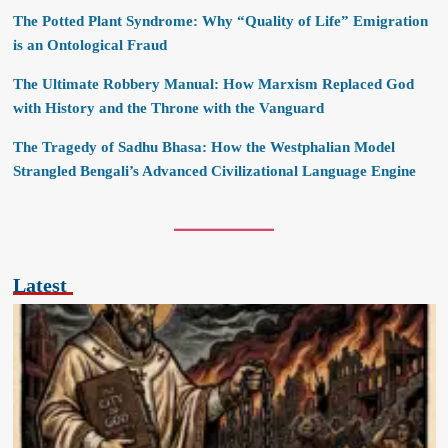
The Potted Plant Syndrome: Why “Quality of Life” Emigration
is an Ontological Fraud
The Ultimate Robbery Manual: How Marxism Replaced God
with History and the Throne with the Vanguard
The Tragedy of Sadhu Bhasa: How the Westphalian Model
Strangled Bengali’s Advanced Civilizational Language Engine
Latest