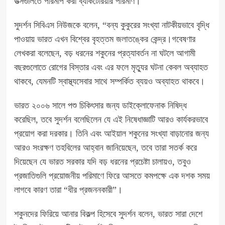
উত্সগুলিতে পরিমাপ করা ব্যাকটেরিয়ার পরিমাণ।
সুদর্শন সিবিএস নিউজকে বলেন, “বন্য কুকুরের সংখ্যা নাটকীয়ভাবে বৃদ্ধি
পাওয়ায় ভারত এখন বিশ্বের বৃহত্তম
জলাতঙ্কের
কেন্দ্র।গবেষণার
লেখকরা বলেছেন, বড় ধরনের শকুনের প্রত্যাবর্তন না ঘটলে আগামী
বছরগুলোতে রোগের বিস্তার এবং এর ফলে মৃত্যুর ঘটনা কেবল অব্যাহত
থাকবে, যেমনটি স্বাস্থ্যসেবার সাথে সম্পর্কিত ব্যয়ও অব্যাহত থাকবে।
ভারত ২০০৬ সালে পশু চিকিৎসার জন্য ডাইক্লোফেনাক নিষিদ্ধ
করেছিল, তবে সুদর্শন বলেছিলেন যে এই নিষেধাজ্ঞাটি আরও কার্যকরভাবে
প্রয়োগ করা দরকার। তিনি এবং আইয়াল শকুনের সংখ্যা বাড়ানোর জন্য
আরও সংরক্ষণ তহবিলের আহ্বান জানিয়েছেন, তবে তারা সতর্ক করে
দিয়েছেন যে ভারত সরকার যদি বড় ধরনের প্রচেষ্টা চালায়ও, তবুও
প্রজাতিগুলি প্রয়োজনীয় পরিমাণে ফিরে আসতে কমপক্ষে এক দশক সময়
লাগবে কারণ তারা “ধীর প্রজননকারী”।
শকুনদের ফিরিয়ে আনার বিকল্প হিসেবে সুদর্শন বলেন, ভারত সারা দেশে