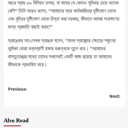
বছরে প্রায় ৬৯ বিলিয়ন ডলার, যা বাঘের যে কোনও সুবিধার চেয়ে অনেক
বেশি” তিনি আরও বলেন, “আমাদের ব্যয় কার্যকারিতার দৃষ্টিকোণ থেকে
এবং বৃদ্ধির দৃষ্টিকোণ থেকে চিন্তা করা দরকার, কীভাবে আমরা সংরক্ষণের
জন্য প্রজাতি বাছাই করব?”
ফ্রাঙ্কের সহ-লেখক ফ্রাঙ্ক বলেন, “মানব স্বাস্থ্যের ক্ষেত্রে শকুনের
ভূমিকা বোঝা বন্যপ্রাণী রক্ষার গুরুত্বকে তুলে ধরে। “আমাদের
বাস্তুতন্ত্রের মধ্যে তাদের সকলেরই একটি কাজ রয়েছে যা আমাদের
জীবনকে প্রভাবিত করে।
Post
Previous:
হত্যাচেষ্টার সময় ট্রাম্পের কানে গুলি লাগে: এফবিআই নিশ্চিত করলো
Next:
navigation
দুর্গাপুজো কমিটিগুলির ভাতা বাড়িয়ে ৮৫ হাজার টাকা করলেন মমতা বন্দ্যোপাধ্যায়
Also Read