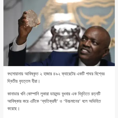
বৎসোয়ানায় আবিষ্কৃত ২ হাজার ৪৯২ ক্যারেটের একটি পাথর বিশ্বের
দ্বিতীয় বৃহত্তম হীরা।
কানাডার খনি কোম্পানি লুকারা ডায়মন্ড বুধবার
এক বিবৃতিতে
রত্নটি
আবিষ্কার করে এটিকে ‘ব্যতিক্রমী’ ও ‘উচ্চমানের’ বলে অভিহিত
করেছে।