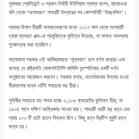
লুকারার প্রেসিডেন্ট ও প্রধান নির্বাহী উইলিয়াম ল্যাম্ব বলেন, কারোওয়ে
খনি থেকে ‘অসাধারণ’ পাথরটি উদ্ধারের পর কোম্পানিটি ‘উচ্ছ্বসিত’।
ল্যাম্ব বিশাল হীরাটি সনাক্তকরণের জন্য ২০১৭ সাল থেকে সংস্থাটি
দ্বারা ব্যবহৃত এক্স-রে প্রযুক্তিকে কৃতিত্ব দিয়েছে, যা অক্ষত অবস্থায়
পুনরুদ্ধার করা হয়েছিল।
বৎসোয়ানা সরকার এই আবিষ্কারকে ‘মূল্যবান’ বলে বর্ণনা করেছে এবং
বলেছে যে রাষ্ট্রপতি মোকগউইটসি মাসিসি বৃহস্পতিবার একটি দর্শন
অনুষ্ঠানের আয়োজন করবেন। সরকার
বলছে,
বতসোয়ানায় উদ্ধার হওয়া
হীরাগুলোর মধ্যে এটিই সবচেয়ে বড় হীরা।
পৃথিবীর সবচেয়ে বড় পাথর হচ্ছে ৩,১০৬ ক্যারেটের কুলিনান হীরা, যা
১৯০৫ সালে দক্ষিণ আফ্রিকায় পাওয়া যায়। পাথরটি নয়টি বড় রত্ন এবং
প্রায় ১০০ টি ছোট রত্নে বিভক্ত ছিল। কিছু রত্ন ব্রিটিশ মুকুট রত্ন
মধ্যে হয়।