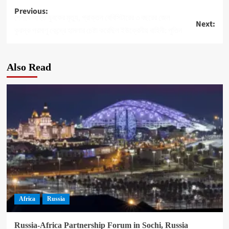
Post
Previous:
শৈশবে আহত যুবকের মৃত্যু, প্রাক্তন বেবিসিটারের ৩ বছরের জেল
Next:
navigation
কুরস্ক পরমাণু কেন্দ্রে হামলার চেষ্টা করেছিল ইউক্রেনীয় বাহিনী: পুতিন
Also Read
Africa
Russia
Russia-Africa Partnership Forum in Sochi, Russia