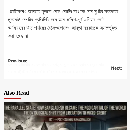
জাতিসংঘও জান্তার দূতকে মেনে নেয়নি৷ বরং অং সান সু চির সরকারের
দূতকেই দেশটির প্রতিনিধি মনে করে৷ দক্ষিণ-পূর্ব এশিয়ার জোট
আসিয়ানের উচ্চ পর্যায়ের বৈঠকগুলোতেও জান্তা সরকারকে অন্তর্ভূক্ত
করা হচ্ছে না৷
Post
Previous:
ক্যালিফোর্নিয়ায় ভয়াবহ দাবানলে জড়িত সন্দেহে এক ব্যক্তি গ্রেফতার
Next:
navigation
ওয়াল স্ট্রিট জার্নালের জরিপে ট্রাম্প কমলা হ্যারিসের চেয়ে এগিয়ে
Also Read