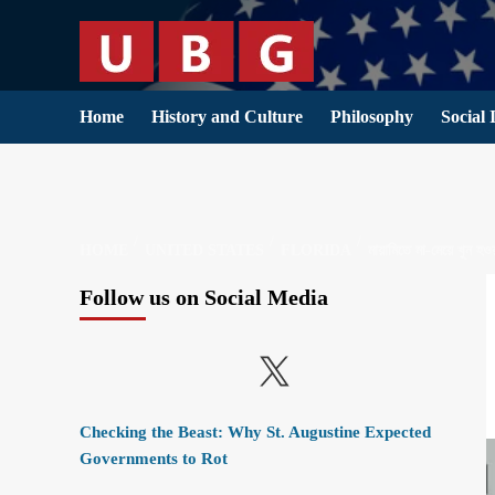
Skip
to
content
Home
History and Culture
Philosophy
Social 
HOME
UNITED STATES
FLORIDA
মায়ামিতে মা-মেয়ে খুন হ
Follow us on Social Media
X
Checking the Beast: Why St. Augustine Expected
Governments to Rot