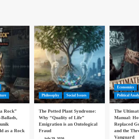
Economics
ture
Philosophy
Social Issues
Political Anal
la Rock”
The Potted Plant Syndrome:
The Ultima
-Ballads,
Why “Quality of Life”
Manual: H
hunik
Emigration is an Ontological
Replaced Go
ld as a Rock
Fraud
and the Thr
Vanguard
July 29, 2026