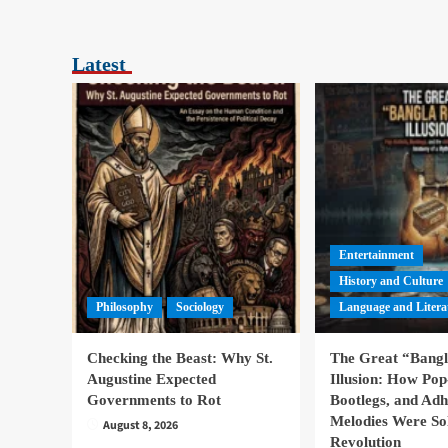
Latest
Entertainment
History and Culture
Philosophy
Sociology
Language and Litera
Checking the Beast: Why St.
The Great “Bang
Augustine Expected
Illusion: How Pop
Governments to Rot
Bootlegs, and Ad
Melodies Were So
August 8, 2026
Revolution