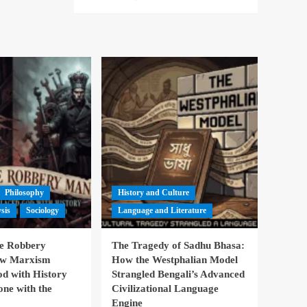
Philosophy
History and Culture
ysis
Sociology
Language and Literature
te Robbery
The Tragedy of Sadhu Bhasa:
ow Marxism
How the Westphalian Model
d with History
Strangled Bengali’s Advanced
one with the
Civilizational Language
Engine