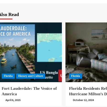
navigation
Also Read
Florida
History and Culture
Florida
Fort Lauderdale: The Venice of
Florida Residents Reb
America
Hurricane Milton’s D
April 8, 2025
October 12, 2024