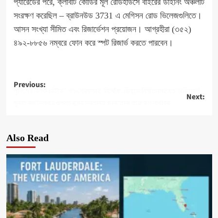
প্যারেডের পরে, ক্লাবটি কোডির মূল রোডহাউসে বাইরের ডাইনিং অঞ্চলটি
সংরক্ষণ করেছিল – ব্রাউনউড 3731 এ মেগিসন রোড ভিলেজগুলিতে।
আসন সংখ্যা সীমিত এবং রিজার্ভেশন প্রয়োজন। আগ্রহীরা (৩৫২)
৪৯২-৮৮৫৬ নম্বরে ফোন করে স্পট রিজার্ভ করতে পারবেন।
Post
Previous:
পুলিশের ‘ব্লক রেইডে’ গণ-গ্রেফতার, নিখোঁজ, রিমান্ডে নির্যাতনসহ যত অভিযোগ
Next:
navigation
মুক্ত রুশ স্লিপার গুপ্তচরদের সন্তানরা জানতোনা তারা রুশ নাগরিক
Also Read