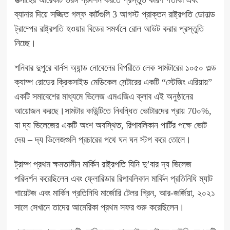
উত্সাহের আরেকটি তরঙ্গ প্রদর্শন করতে প্রস্তুত কারণ পতাকা এবং
ব্যানার দিয়ে সজ্জিত গল্ফ কার্টগুলি 3 আগস্ট প্রাক্তন রাষ্ট্রপতি ডোনাল্ড
ট্রাম্পের রাষ্ট্রপতি হওয়ার বিডের সমর্থনে রোল আউট করার প্রস্তুতি
নিচ্ছে।
শনিবার দুপুরে বার্নস অ্যান্ড নোবেলের বিপরীতে লেক সামটারের ১০৫০ ওল্ড
ক্যাম্প রোডের ক্রিকসাইড মেডিকেল সেন্টারের একটি “স্টেজিং এরিয়ায়”
একটি সমাবেশের মাধ্যমে
ভিলেজ এমএজিএ ক্লাব
এই অনুষ্ঠানের
আয়োজন করছে।সামটার কাউন্টিতে নিবন্ধিত ভোটারদের প্রায় 70০%,
যা দ্য ভিলেজের একটি অংশ অবস্থিত, রিপাবলিকান পার্টির পক্ষে ভোট
দেয় – দ্য ভিলেজগুলি প্রচারের পথে ঘন ঘন স্টপ করে তোলে।
ট্রাম্প প্রথম ক্ষমতাসীন মার্কিন রাষ্ট্রপতি যিনি দু’বার দ্য ভিলেজ
পরিদর্শন করেছিলেন এবং ফ্লোরিডার রিপাবলিকান মার্কিন প্রতিনিধি ম্যাট
গায়েটজ এবং মার্কিন প্রতিনিধি মার্জোরি টেলর গ্রিন, আর-জর্জিয়া, ২০২১
সালে সেখানে তাদের আমেরিকা প্রথম সফর শুরু করেছিলেন।