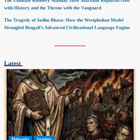
The Ultimate Robbery Manual: How Marxism Replaced God
with History and the Throne with the Vanguard
The Tragedy of Sadhu Bhasa: How the Westphalian Model
Strangled Bengali’s Advanced Civilizational Language Engine
Latest
Philosophy
Sociology