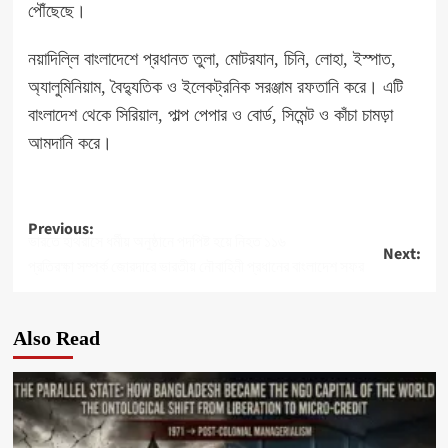
পৌঁছেছে।
নয়াদিল্লি বাংলাদেশে প্রধানত তুলা, মোটরযান, চিনি, লোহা, ইস্পাত,
অ্যালুমিনিয়াম, বৈদ্যুতিক ও ইলেকট্রনিক সরঞ্জাম রফতানি করে। এটি
বাংলাদেশ থেকে সিরিয়াল, পাল্প পেপার ও বোর্ড, সিমেন্ট ও কাঁচা চামড়া
আমদানি করে।
Post
Previous:
ভারতে হাথরাসে ধর্মীয় অনুষ্ঠানে পদপিষ্ট হয়ে নিহত ১১৬
Next:
navigation
প্রতিরক্ষা সম্পর্ক জোরদারে ভারতীয় নৌবাহিনী প্রধানের বাংলাদেশ সফর
Also Read