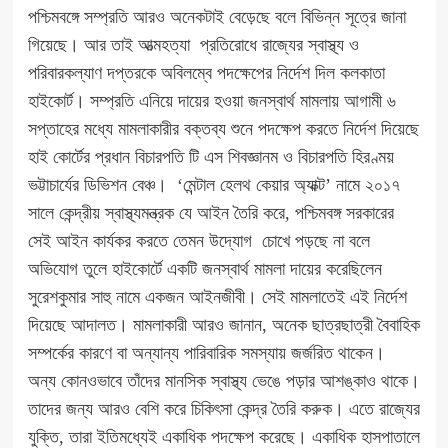
পশ্চিমবঙ্গে সম্প্রতি আরও অনেকটাই বেড়েছে বলে বিভিন্ন সূত্রে জানা
গিয়েছে। আর তাই আত্মহত্যা প্রতিরোধে রাজ্যের স্বাস্থ্য ও
পরিবারকল্যাণ দপ্তরকে অবিলম্বে পদক্ষেপের নির্দেশ দিল কলকাতা
হাইকোর্ট। সম্প্রতি এনিয়ে দায়ের হওয়া জনস্বার্থ মামলায় আগামী ৬
সপ্তাহের মধ্যে মামলাকারীর বক্তব্য শুনে পদক্ষেপ করতে নির্দেশ দিয়েছে
হাই কোর্টের প্রধান বিচারপতি টি এস শিবজ্ঞানম ও বিচারপতি হিরণ্ময়
ভট্টাচার্যের ডিভিশন বেঞ্চ। ‘মেন্টাল হেলথ কেয়ার অ্যাক্ট’ নামে ২০১৭
সালে কেন্দ্রীয় স্বাস্থ্যমন্ত্রক যে আইন তৈরি করে, পশ্চিমবঙ্গ সরকারের
সেই আইন কার্যকর করতে তেমন উদ্যোগ চোখে পড়ছে না বলে
অভিযোগ তুলে হাইকোর্টে একটি জনস্বার্থ মামলা দায়ের করেছিলেন
সুরেশকুমার সাহু নামে একজন আইনজীবী। সেই মামলাতেই এই নির্দেশ
দিয়েছে আদালত। মামলাকারী আরও জানান, অনেক ছাত্রছাত্রী বৈবাহিক
সম্পর্কের কারণে বা অন্যান্য পারিবারিক সমস্যায় জর্জরিত থাকেন।
অন্য কোনওভাবে তাঁদের মানসিক স্বাস্থ্য ভেঙে পড়ার আশঙ্কাও থাকে।
তাদের জন্য আরও বেশি করে চিকিৎসা কেন্দ্র তৈরি করুক। এতে রাজ্যের
যুক্তি, তারা ইতিমধ্যেই একাধিক পদক্ষেপ করেছে। একাধিক হাসপাতালে