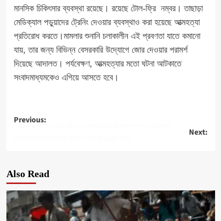
মানসিক চিকিৎসার ব্যবস্থা রয়েছে। রয়েছে টোল-ফ্রি নম্বর। তাছাড়া
মেডিক্যাল পড়ুয়াদের ট্রেনিং দেওয়ার ব্যবস্থাও করা হয়েছে আত্মহত্যা
প্রতিরোধ করতে।মামলার শুনানি চলাকালীন এই প্রবণতা যাতে কমানো
যায়, তার জন্য বিভিন্ন বেসরকারি উদ্যোগে জোর দেওয়ার পরামর্শ
দিয়েছে আদালত। পর্যবেক্ষণ, আত্মহত্যার মতো ঘটনা আটকাতে
সংবাদমাধ্যমকেও এগিয়ে আসতে হবে।
Post
Previous:
মেজর জেনারেল (অব.) টি এম জোবায়েরের বিরুদ্ধে দুদকে অভিযোগ
Next:
navigation
শোক দিবসে প্রকাশ্যে আসতে চায় আওয়ামী লীগ?
Also Read