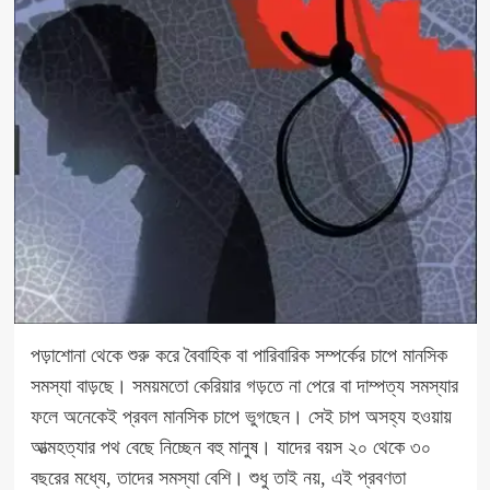
পড়াশোনা থেকে শুরু করে বৈবাহিক বা পারিবারিক সম্পর্কের চাপে মানসিক
সমস্যা বাড়ছে। সময়মতো কেরিয়ার গড়তে না পেরে বা দাম্পত্য সমস্যার
ফলে অনেকেই প্রবল মানসিক চাপে ভুগছেন। সেই চাপ অসহ্য হওয়ায়
আত্মহত্যার পথ বেছে নিচ্ছেন বহু মানুষ। যাদের বয়স ২০ থেকে ৩০
বছরের মধ্যে, তাদের সমস্যা বেশি। শুধু তাই নয়, এই প্রবণতা