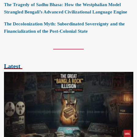
The Tragedy of Sadhu Bhasa: How the Westphalian Model
Strangled Bengali’s Advanced Civilizational Language Engine
The Decolonization Myth: Subordinated Sovereignty and the
Financialization of the Post-Colonial State
Latest