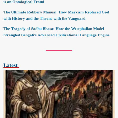
is an Ontological Fraud
The Ultimate Robbery Manual: How Marxism Replaced God
with History and the Throne with the Vanguard
The Tragedy of Sadhu Bhasa: How the Westphalian Model
Strangled Bengali’s Advanced Civilizational Language Engine
Latest