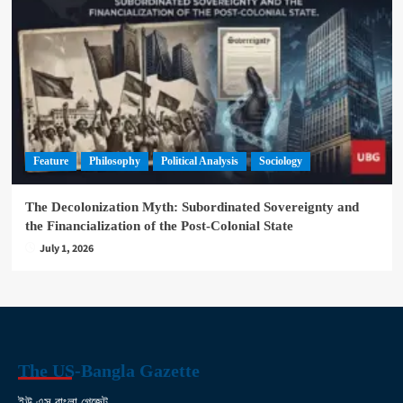
Feature
Philosophy
Political Analysis
Sociology
The Decolonization Myth: Subordinated Sovereignty and
the Financialization of the Post-Colonial State
July 1, 2026
The US-Bangla Gazette
ইউ এস বাংলা গেজেট