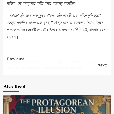
বাতিল এবং অন্যথায় ক্ষতি করার ষড়যন্ত্র করেছিল।
“আমরা দুই বছর ধরে সুন্দর থাকার চেষ্টা করেছি এবং ফাঁকা বুলি ছাড়া
কিছুই পাইনি। এখন এটি যুদ্ধ,”
মাস্ক এক্স-এ রাম্বলের সিইও ক্রিস
পাভলোভস্কির একটি পোস্টের উপরে বলেছেন যে তিনি এই মামলায় যোগ
দেবেন।
Post
Previous:
বাংলাদেশের পরিস্থিতি নিয়ে ভারতের পার্লামেন্টকে এস জয়শঙ্কর যা জানালেন
Next:
navigation
ডেল্টা এয়ার লাইনসের বিরুদ্ধে মাইক্রোসফটের পাল্টা অভিযোগ
Also Read