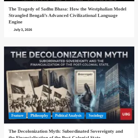
The Tragedy of Sadhu Bhasa: How the Westphalian Model
Strangled Bengali’s Advanced Civilizational Language
Engine
July 3, 2026
Feature
Philosophy
Political Analysis
Sociology
The Decolonization Myth: Subordinated Sovereignty and
the Financialization of the Post-Colonial State