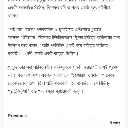
একটি স্বাভাবিক জিনিস, বিশেষত যদি আপনার একটি বৃহৎ পরিসীমা
থাকে।
‘শাট আপ ইভান’ পডকাস্টের ৯ জুলাইয়ের এপিসোডে গ্র্যান্ডে
আসন্ন ‘উইকেড’ সিনেমার মিউজিক্যালে গ্লিন্ডা চরিত্রে অভিনয়ের কথা
উল্লেখ করে বলেন, ‘আমি প্রতিদিন একটি করে চরিত্রে অভিনয়
করেছি। “পেশী মেমরি একটি বাস্তব জিনিস।
গ্র্যান্ডে তার সদা পরিবর্তনশীল কণ্ঠস্বরকে সমর্থন করার ঘটনা এই প্রথম
নয়। গত মাসে যখন একজন সমালোচক “ডেঞ্জারাস ওম্যান” গায়ককে
ডেকেছিলেন, তখন তিনি পাল্টা হাততালি দিয়ে বলেছিলেন যে বিভিন্ন
প্রতিবিম্বগুলি তার “কণ্ঠস্বর স্বাস্থ্যের” জন্য।
Post
Previous:
রাশিয়া সরকার সমর্থিত এআই অপপ্রচার বন্ধ করে দিয়েছে যুক্তরাষ্ট্র
Next:
navigation
ক্যাথলিক চার্চে নারীদের নেতৃত্ব নিয়ে ভ্যাটিকান একটি দলিল তৈরি করবে