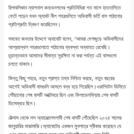
রিপাবলিকান ন্যাশনাল কনভেনশনের প্রতিনিধিরা
গত মাসে হাততালিতে
ফেটে
পড়েন যখন অ্যাবট নীল শহরগুলিতে অভিবাসী ভর্তি বাস পাঠানোর
প্রতিশ্রুতি দ্বিগুণ করেছিলেন।
সমবেত জনতার উদ্দেশে অ্যাবোট বলেন, ‘আমরা দেশজুড়ে অভিবাসীদের
আশ্রয়স্থল শহরগুলোতে পাঠানোর ব্যবস্থা অব্যাহত রেখেছি।
চূড়ান্তভাবে আমাদের সীমান্ত সুরক্ষিত না করা পর্যন্ত এই বাসগুলো
চলতে থাকবে।
কিন্তু কিছু শহরে, নতুন প্রাপ্ত তথ্য নিশ্চিত করছে, নতুন বছরের
আগেই অভিবাসী বাসগুলি আসলে বন্ধ হয়ে গিয়েছিল।ওয়াশিংটন ডিসিতে
পৌঁছানোর শেষ বাসটি অক্টোবরে ছিল এবং ফিলাডেলফিয়ায় শেষ বাসটি
ডিসেম্বরে ছিল।
টেক্সাস থেকে লস অ্যাঞ্জেলেসগামী শেষ বাসটি পৌঁছেছিল ২০২৪ সালের
জানুয়ারির মাঝামাঝি।অ্যাবোটের একজন মুখপাত্র স্বীকার করেছেন যে