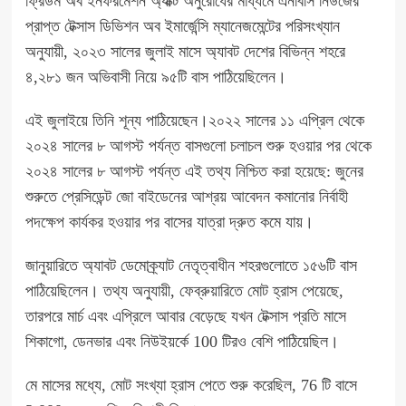
ফ্রিডম অব ইনফরমেশন অ্যাক্ট অনুরোধের মাধ্যমে এনবিসি নিউজের
প্রাপ্ত টেক্সাস ডিভিশন অব ইমার্জেন্সি ম্যানেজমেন্টের পরিসংখ্যান
অনুযায়ী, ২০২৩ সালের জুলাই মাসে অ্যাবট দেশের বিভিন্ন শহরে
৪,২৮১ জন অভিবাসী নিয়ে ৯৫টি বাস পাঠিয়েছিলেন।
এই জুলাইয়ে তিনি শূন্য পাঠিয়েছেন।২০২২ সালের ১১ এপ্রিল থেকে
২০২৪ সালের ৮ আগস্ট পর্যন্ত বাসগুলো চলাচল শুরু হওয়ার পর থেকে
২০২৪ সালের ৮ আগস্ট পর্যন্ত এই তথ্য নিশ্চিত
করা হয়েছে
: জুনের
শুরুতে প্রেসিডেন্ট
জো
বাইডেনের আশ্রয় আবেদন কমানোর নির্বাহী
পদক্ষেপ কার্যকর হওয়ার
পর
বাসের যাত্রা দ্রুত কমে যায়।
জানুয়ারিতে অ্যাবট ডেমোক্র্যাট নেতৃত্বাধীন শহরগুলোতে ১৫৬টি বাস
পাঠিয়েছিলেন। তথ্য অনুযায়ী, ফেব্রুয়ারিতে মোট হ্রাস পেয়েছে,
তারপরে মার্চ এবং এপ্রিলে আবার বেড়েছে যখন টেক্সাস প্রতি মাসে
শিকাগো, ডেনভার এবং নিউইয়র্কে 100 টিরও বেশি পাঠিয়েছিল।
মে মাসের মধ্যে, মোট সংখ্যা হ্রাস পেতে শুরু করেছিল, 76 টি বাসে