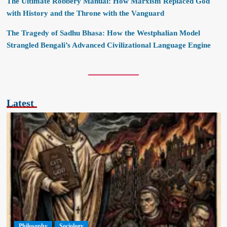
The Ultimate Robbery Manual: How Marxism Replaced God
with History and the Throne with the Vanguard
The Tragedy of Sadhu Bhasa: How the Westphalian Model
Strangled Bengali’s Advanced Civilizational Language Engine
Latest
Philosophy
Sociology