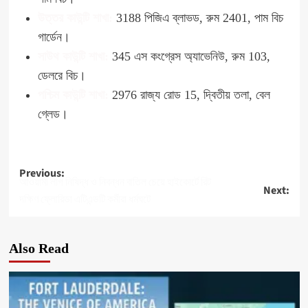
উত্তর কাউন্টি শাখা:
3188 পিজিএ ব্লাভড, রুম 2401, পাম বিচ
গার্ডেন।
সাউথ কাউন্টি শাখা:
345 এস কংগ্রেস অ্যাভেনিউ, রুম 103,
ডেলরে বিচ।
পশ্চিম কাউন্টি শাখা:
2976 রাজ্য রোড 15, দ্বিতীয় তলা, বেল
গ্লেড।
Post
Previous:
আওয়ামী লীগ নিষিদ্ধ ও নিবন্ধন বাতিল চেয়ে হাইকোর্টে রিট
Next:
navigation
দক্ষিণ ফ্লোরিডা এটিএন্ডটি কর্মীরা ধর্মঘটে
Also Read