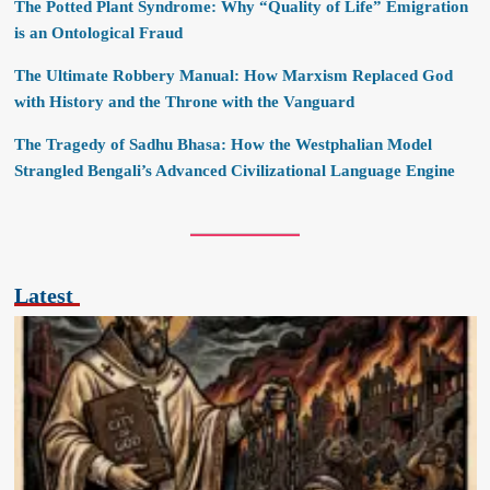
The Potted Plant Syndrome: Why “Quality of Life” Emigration
is an Ontological Fraud
The Ultimate Robbery Manual: How Marxism Replaced God
with History and the Throne with the Vanguard
The Tragedy of Sadhu Bhasa: How the Westphalian Model
Strangled Bengali’s Advanced Civilizational Language Engine
Latest