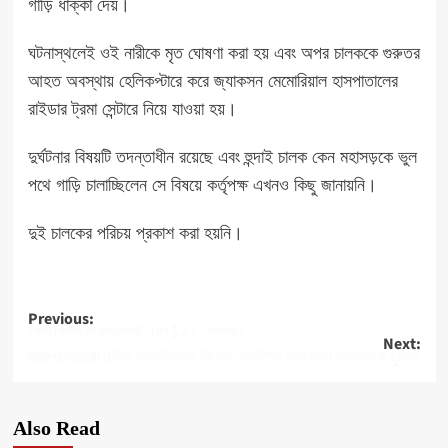
গাড়ি ধাক্কা দেয়।
ঘটনাস্থলেই ওই নারীকে মৃত ঘোষণা করা হয় এবং অপর চালককে গুরুতর
আহত অবস্থায় হেলিকপ্টারে করে জ্যাকসন মেমোরিয়াল হাসপাতালের
রাইডার ট্রমা সেন্টারে নিয়ে যাওয়া হয়।
দুর্ঘটনার বিষয়টি তদন্তাধীন রয়েছে এবং হুন্দাই চালক কেন মহাসড়কে ভুল
পথে গাড়ি চালাচ্ছিলেন সে বিষয়ে কর্তৃপক্ষ এখনও কিছু জানায়নি।
দুই চালকের পরিচয় প্রকাশ করা হয়নি।
Post
Previous:
মেগা মিলিয়নস জ্যাকপট এখন $ ৫২৭ মিলিয়ন
Next:
navigation
ট্রাম্পকে হত্যা চেষ্টার প্রতিক্রিয়ায় সিক্রেট সার্ভিসের কয়েকজন কর্মকর্তাকে ছুটিতে পাঠানো হয়েছে
Also Read