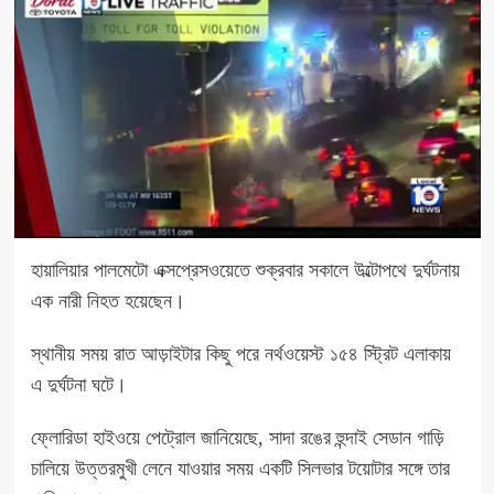
হায়ালিয়ার পালমেটো এক্সপ্রেসওয়েতে শুক্রবার সকালে উল্টোপথে দুর্ঘটনায়
এক নারী নিহত হয়েছেন।
স্থানীয় সময় রাত আড়াইটার কিছু পরে নর্থওয়েস্ট ১৫৪ স্ট্রিট এলাকায়
এ দুর্ঘটনা ঘটে।
ফ্লোরিডা হাইওয়ে পেট্রোল জানিয়েছে, সাদা রঙের হুন্দাই সেডান গাড়ি
চালিয়ে উত্তরমুখী লেনে যাওয়ার সময় একটি সিলভার টয়োটার সঙ্গে তার