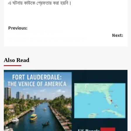
এ ঘটনায় কাউকে গ্রেফতার করা হয়নি।
Post
Previous:
লস অ্যাঞ্জেলেসে ৫.২ মাত্রার ভূমিকম্প
Next:
navigation
কমলা হ্যারিসে রানিং মেট মিনেসোটার গভর্নর টিম ওয়ালজ
Also Read