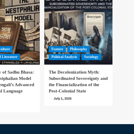
Culture
Feature
Philosophy
 Literature
Political Analysis
Sociology
 of Sadhu Bhasa:
The Decolonization Myth:
stphalian Model
Subordinated Sovereignty and
engali’s Advanced
the Financialization of the
nal Language
Post-Colonial State
July 1, 2026