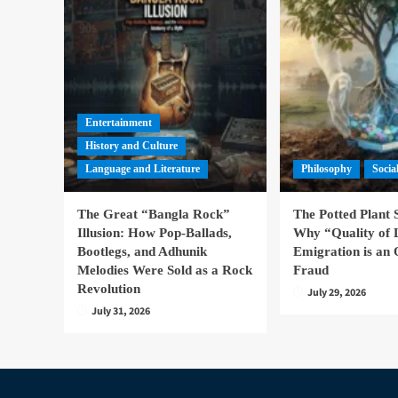
Entertainment
History and Culture
Language and Literature
Philosophy
Socia
The Great “Bangla Rock”
The Potted Plant
Illusion: How Pop-Ballads,
Why “Quality of 
Bootlegs, and Adhunik
Emigration is an 
Melodies Were Sold as a Rock
Fraud
Revolution
July 29, 2026
July 31, 2026