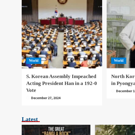
World
World
S. Korean Assembly Impeached
North Kor
Acting President Han in a 192-0
in Pyongy
Vote
December 1
December 27, 2024
Latest