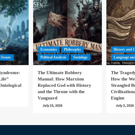
Economics
Philosophy
History and 
l Issues
Political Analysis
Sociology
Language and
 Syndrome:
The Ultimate Robbery
The Tragedy
Life”
Manual: How Marxism
How the We
Ontological
Replaced God with History
Strangled B
and the Throne with the
Civilizatio
Vanguard
Engine
July 23, 2026
July 3, 2026