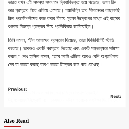
ভারত যখন এই সমস্যা সমাধানে দ্বিধাবিভক্ত হয়ে পড়েছে, তখন চীন
তার প্রস্তাব নিয়ে এগিয়ে এসেছে। নয়াদিল্লি তার সীমান্তের কাছাকাছি
চীনা প্রকৌশলীদের কাজ করার বিষয়ে সুরক্ষা উদ্বেগের মধ্যে এই বছরের
শুরুতে নিজস্ব প্রস্তাব দিয়ে প্রতিক্রিয়া জানিয়েছিল।
তিনি বলেন, ‘চীন আমাদের প্রস্তাব দিয়েছে, তারা ফিজিবিলিটি স্টাডি
করেছে। ভারতও একটি প্রস্তাব দিয়েছে এবং একটি সম্ভাব্যতা সমীক্ষা
করবে,” শেখ হাসিনা বলেন, ‘তবে আমি এটিকে আরও বেশি অগ্রাধিকার
দেব যা ভারত করছে কারণ ভারত তিস্তার জল ধরে রেখেছে।
Post
Previous:
ট্রাম্পের গোপন নথি মামলা খারিজ, জ্যাক স্মিথের নিয়োগ ‘বেআইনি’
Next:
navigation
ট্রাম্প তার ভাইস প্রার্থী পদে একসময়ের কট্টর সমালোচক ওহাইওর সিনেটর জেডি ভ্যান্সকে বেছে নিলেন
Also Read