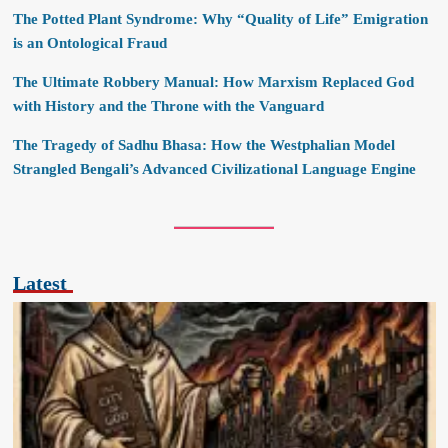
The Potted Plant Syndrome: Why “Quality of Life” Emigration
is an Ontological Fraud
The Ultimate Robbery Manual: How Marxism Replaced God
with History and the Throne with the Vanguard
The Tragedy of Sadhu Bhasa: How the Westphalian Model
Strangled Bengali’s Advanced Civilizational Language Engine
Latest