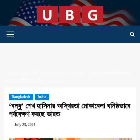
Skip
to
content
Primary Menu
HOME
SOUTH ASIA
BANGLADESH
‘বন্ধু’ শেখ হাসিনার অস্থিরতা
মোকাবেলা ঘনিষ্ঠভাবে পর্যবেক্ষণ করছে ভারত
Bangladesh
India
‘বন্ধু’ শেখ হাসিনার অস্থিরতা মোকাবেলা ঘনিষ্ঠভাবে
পর্যবেক্ষণ করছে ভারত
July 23, 2024