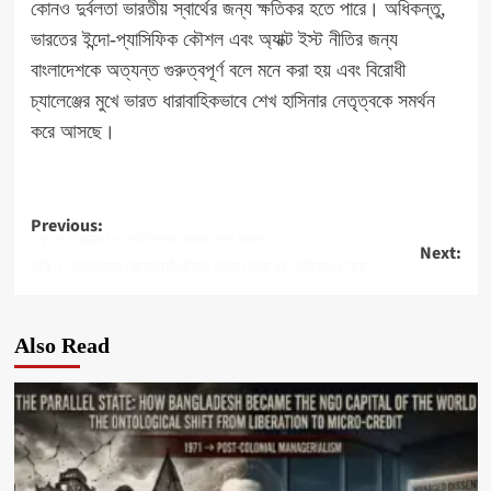
কোনও দুর্বলতা ভারতীয় স্বার্থের জন্য ক্ষতিকর হতে পারে। অধিকন্তু,
ভারতের ইন্দো-প্যাসিফিক কৌশল এবং অ্যাক্ট ইস্ট নীতির জন্য
বাংলাদেশকে অত্যন্ত গুরুত্বপূর্ণ বলে মনে করা হয় এবং বিরোধী
চ্যালেঞ্জের মুখে ভারত ধারাবাহিকভাবে শেখ হাসিনার নেতৃত্বকে সমর্থন
করে আসছে।
Post
Previous:
মোংলা নিয়ন্ত্রণ ও পরিচালনার কাজ পেল ভারত
Next:
navigation
দক্ষিণ ফ্লোরিডার রেস্তোরাঁগুলিতে খাদ্য বিভাগের অভিযান চলছে
Also Read