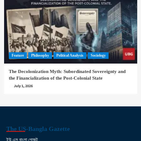
Feature
Philosophy
Political Analysis
Sociology
The Decolonization Myth: Subordinated Sovereignty and
the Financialization of the Post-Colonial State
July 1, 2026
The US-Bangla Gazette
ইউ এস বাংলা গেজেট