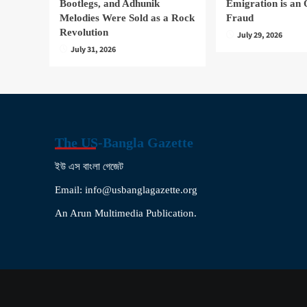
Bootlegs, and Adhunik
Emigration is an 
Melodies Were Sold as a Rock
Fraud
Revolution
July 29, 2026
July 31, 2026
The US-Bangla Gazette
ইউ এস বাংলা গেজেট
Email: info@usbanglagazette.org
An Arun Multimedia Publication.