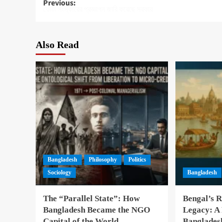
Post
Previous:
কোটা সংস্কারের প্রজ্ঞাপন জারি করেছে সরকার
navigation
Also Read
Bangladesh
Philosophy
Politics
Sociology
Bangladesh
The “Parallel State”: How
Bengal’s R
Bangladesh Became the NGO
Legacy: A
Capital of the World
Banglades