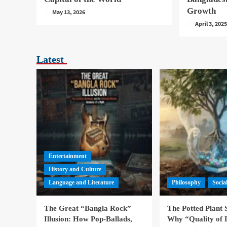
Growth
May 13, 2026
April 3, 202
Latest
Entertainment
History and Culture
Language and Literature
Philosophy
Socia
The Great “Bangla Rock”
The Potted Plant
Illusion: How Pop-Ballads,
Why “Quality of 