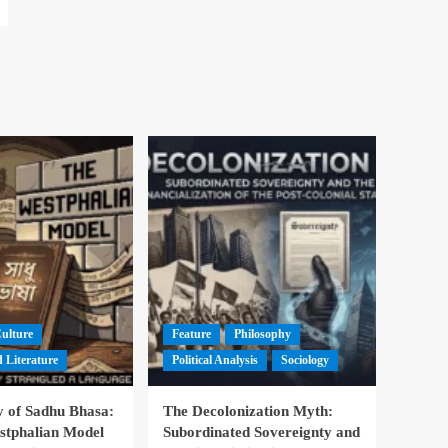
Culture
Feature
Philosophy
 Literature
Political Analysis
Sociology
 of Sadhu Bhasa:
The Decolonization Myth:
stphalian Model
Subordinated Sovereignty and