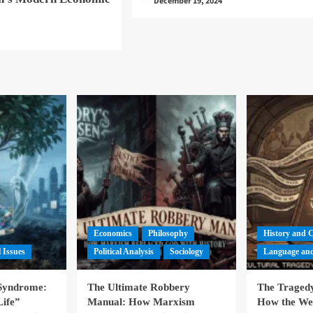
December 19, 2024
5
Economics
Philosophy
History and 
l Issues
Political Analysis
Sociology
Language and
 Syndrome:
The Ultimate Robbery
The Tragedy
Life”
Manual: How Marxism
How the We