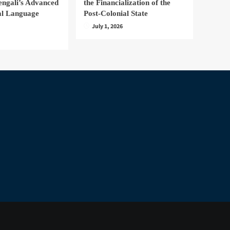
engali’s Advanced
the Financialization of the
nal Language
Post-Colonial State
July 1, 2026