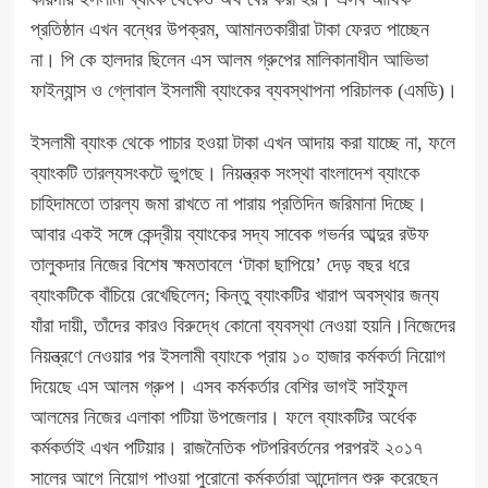
প্রতিষ্ঠান এখন বন্ধের উপক্রম, আমানতকারীরা টাকা ফেরত পাচ্ছেন
না। পি কে হালদার ছিলেন এস আলম গ্রুপের মালিকানাধীন আভিভা
ফাইন্যান্স ও গ্লোবাল ইসলামী ব্যাংকের ব্যবস্থাপনা পরিচালক (এমডি)।
ইসলামী ব্যাংক থেকে পাচার হওয়া টাকা এখন আদায় করা যাচ্ছে না, ফলে
ব্যাংকটি তারল্যসংকটে ভুগছে। নিয়ন্ত্রক সংস্থা বাংলাদেশ ব্যাংকে
চাহিদামতো তারল্য জমা রাখতে না পারায় প্রতিদিন জরিমানা দিচ্ছে।
আবার একই সঙ্গে কেন্দ্রীয় ব্যাংকের সদ্য সাবেক গভর্নর আব্দুর রউফ
তালুকদার নিজের বিশেষ ক্ষমতাবলে ‘টাকা ছাপিয়ে’ দেড় বছর ধরে
ব্যাংকটিকে বাঁচিয়ে রেখেছিলেন; কিন্তু ব্যাংকটির খারাপ অবস্থার জন্য
যাঁরা দায়ী, তাঁদের কারও বিরুদ্ধে কোনো ব্যবস্থা নেওয়া হয়নি।নিজেদের
নিয়ন্ত্রণে নেওয়ার পর ইসলামী ব্যাংকে প্রায় ১০ হাজার কর্মকর্তা নিয়োগ
দিয়েছে এস আলম গ্রুপ। এসব কর্মকর্তার বেশির ভাগই সাইফুল
আলমের নিজের এলাকা পটিয়া উপজেলার। ফলে ব্যাংকটির অর্ধেক
কর্মকর্তাই এখন পটিয়ার। রাজনৈতিক পটপরিবর্তনের পরপরই ২০১৭
সালের আগে নিয়োগ পাওয়া পুরোনো কর্মকর্তারা আন্দোলন শুরু করেছেন