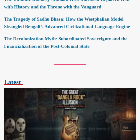
with History and the Throne with the Vanguard
The Tragedy of Sadhu Bhasa: How the Westphalian Model
Strangled Bengali’s Advanced Civilizational Language Engine
The Decolonization Myth: Subordinated Sovereignty and the
Financialization of the Post-Colonial State
Latest