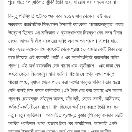
পুরো খাতে ‘পদ্ধতিগত ঝুঁকি’ তৈরি হবে, যা রোধ করা সম্ভব হবে না।
কিন্তু পরিস্থিতি পাল্টাতে শুরু করে ২০১৭ সাল থেকে। ওই বছর
সরকারের রাজনৈতিক সিদ্ধান্তে ইসলামী ব্যাংককে ‘জামায়াতমুক্ত’ করার
উদ্যোগ হিসেবে এর মালিকানা ও ব্যবস্থাপনার নিয়ন্ত্রণ নেয় সদ্য বিদায়
নেওয়া আওয়ামী লীগ সরকারের ঘনিষ্ঠ এস আলম গ্রুপ। এরপর সাড়ে
সাত বছরে নামে-বেনামে ব্যাংকটি থেকে প্রায় ৫০ হাজার কোটি টাকা বের
করে নিয়েছে এই ব্যবসায়ী গোষ্ঠী ও এর স্বার্থসংশ্লিষ্ট রাজশাহীর নাবিল
গ্রুপ। এই অর্থ ব্যাংকটির মোট ঋণের এক–তৃতীয়াংশ। এই টাকা বের
করতে কোনো নিয়মকানুন মানা হয়নি। ঋণের যে তথ্য এখন পর্যন্ত
পাওয়া গেছে, ব্যাংক থেকে পাচার করা অর্থের প্রকৃত পরিমাণ তার চেয়ে
বেশি বলেই মনে করেন কর্মকর্তারা।এই টাকা বের করা হয়েছে এস আলম
গ্রুপের চেয়ারম্যান সাইফুল আলম, তাঁর স্ত্রী, মেয়ের স্বামী, আত্মীয়সহ
কর্মকর্তা-কর্মচারীদের নামে। ঋণ হিসেবে অর্থ বের করতে তৈরি করা হয়
নতুন নতুন প্রতিষ্ঠান। আলোচিত প্রশান্ত কুমার (পি কে) হালদার চারটি
আর্থিক প্রতিষ্ঠান থেকে যেভাবে টাকা বের করেছিলেন, অনেকটা একই
কায়দায় ইসলামী ব্যাংক থেকেও অর্থ বের করা হয়। এসব আর্থিক