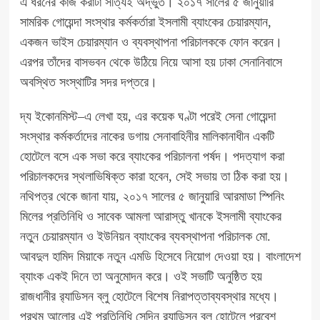
এ ধরনের কাজ করাটা সত্যিই অদ্ভুত। ২০১৭ সালের ৫ জানুয়ারি
সামরিক গোয়েন্দা সংস্থার কর্মকর্তারা ইসলামী ব্যাংকের চেয়ারম্যান,
একজন ভাইস চেয়ারম্যান ও ব্যবস্থাপনা পরিচালককে ফোন করেন।
এরপর তাঁদের বাসভবন থেকে উঠিয়ে নিয়ে আসা হয় ঢাকা সেনানিবাসে
অবস্থিত সংস্থাটির সদর দপ্তরে।
দ্য ইকোনমিস্ট–এ লেখা হয়, এর কয়েক ঘণ্টা পরেই সেনা গোয়েন্দা
সংস্থার কর্মকর্তাদের নাকের ডগায় সেনাবাহিনীর মালিকানাধীন একটি
হোটেলে বসে এক সভা করে ব্যাংকের পরিচালনা পর্ষদ। পদত্যাগ করা
পরিচালকদের স্থলাভিষিক্ত কারা হবেন, সেই সভায় তা ঠিক করা হয়।
নথিপত্র থেকে জানা যায়, ২০১৭ সালের ৫ জানুয়ারি আরমাডা স্পিনিং
মিলের প্রতিনিধি ও সাবেক আমলা আরাস্তু খানকে ইসলামী ব্যাংকের
নতুন চেয়ারম্যান ও ইউনিয়ন ব্যাংকের ব্যবস্থাপনা পরিচালক মো.
আবদুল হামিদ মিয়াকে নতুন এমডি হিসেবে নিয়োগ দেওয়া হয়। বাংলাদেশ
ব্যাংক একই দিনে তা অনুমোদন করে। ওই সভাটি অনুষ্ঠিত হয়
রাজধানীর র‍্যাডিসন ব্লু হোটেলে বিশেষ নিরাপত্তাব্যবস্থার মধ্যে।
প্রথম আলোর এই প্রতিনিধি সেদিন র‍্যাডিসন ব্লু হোটেলে প্রবেশ