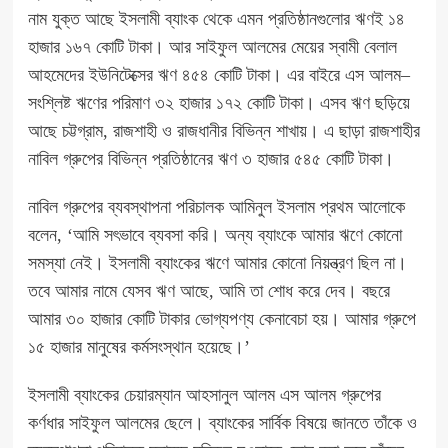
নাম যুক্ত আছে ইসলামী ব্যাংক থেকে এমন প্রতিষ্ঠানগুলোর ঋণই ১৪
হাজার ১৬৭ কোটি টাকা। আর সাইফুল আলমের মেয়ের স্বামী বেলাল
আহমেদের ইউনিটেক্সের ঋণ ৪৫৪ কোটি টাকা। এর বাইরে এস আলম–
সংশ্লিষ্ট ঋণের পরিমাণ ৩২ হাজার ১৭২ কোটি টাকা। এসব ঋণ ছড়িয়ে
আছে চট্টগ্রাম, রাজশাহী ও রাজধানীর বিভিন্ন শাখায়। এ ছাড়া রাজশাহীর
নাবিল গ্রুপের বিভিন্ন প্রতিষ্ঠানের ঋণ ৩ হাজার ৫৪৫ কোটি টাকা।
নাবিল গ্রুপের ব্যবস্থাপনা পরিচালক আমিনুল ইসলাম প্রথম আলোকে
বলেন, ‘আমি সৎভাবে ব্যবসা করি। অন্য ব্যাংকে আমার ঋণে কোনো
সমস্যা নেই। ইসলামী ব্যাংকের ঋণে আমার কোনো নিয়ন্ত্রণ ছিল না।
তবে আমার নামে যেসব ঋণ আছে, আমি তা শোধ করে দেব। বছরে
আমার ৩০ হাজার কোটি টাকার ভোগ্যপণ্য কেনাবেচা হয়। আমার গ্রুপে
১৫ হাজার মানুষের কর্মসংস্থান হয়েছে।’
ইসলামী ব্যাংকের চেয়ারম্যান আহসানুল আলম এস আলম গ্রুপের
কর্ণধার সাইফুল আলমের ছেলে। ব্যাংকের সার্বিক বিষয়ে জানতে তাঁকে ও