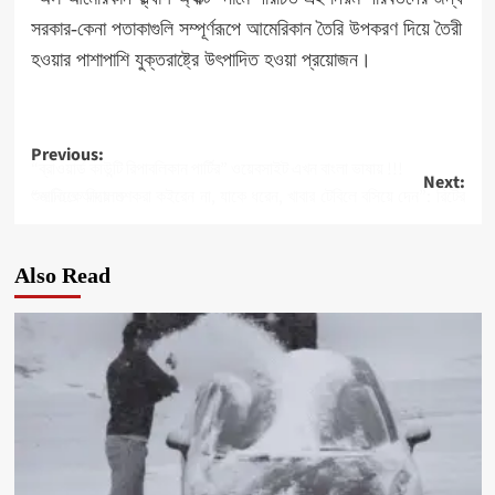
সরকার-কেনা পতাকাগুলি সম্পূর্ণরূপে আমেরিকান তৈরি উপকরণ দিয়ে তৈরী
হওয়ার পাশাপাশি যুক্তরাষ্ট্রে উৎপাদিত হওয়া প্রয়োজন।
Post
Previous:
“ব্রাওয়ার্ড কাউন্টি রিপাবলিকান পার্টির” ওয়েবসাইট এখন বাংলা ভাষায় !!!
Next:
navigation
“জাতিকে নিয়ে মশকরা কইরেন না, যাকে ধরেন, খাবার টেবিলে বসিয়ে দেন”: রিটের শুনানিতে আদালত
Also Read