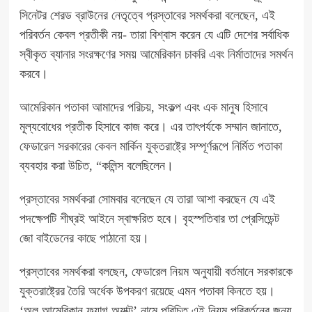
সিনেটর শেরড ব্রাউনের নেতৃত্বে প্রস্তাবের সমর্থকরা বলেছেন, এই
পরিবর্তন কেবল প্রতীকী নয়- তারা বিশ্বাস করেন যে এটি দেশের সর্বাধিক
স্বীকৃত ব্যানার সংরক্ষণের সময় আমেরিকান চাকরি এবং নির্মাতাদের সমর্থন
করবে।
আমেরিকান পতাকা আমাদের পরিচয়, সংকল্প এবং এক মানুষ হিসাবে
মূল্যবোধের প্রতীক হিসাবে কাজ করে। এর তাৎপর্যকে সম্মান জানাতে,
ফেডারেল সরকারের কেবল মার্কিন যুক্তরাষ্ট্রে সম্পূর্ণরূপে নির্মিত পতাকা
ব্যবহার করা উচিত, “কলিন্স বলেছিলেন।
প্রস্তাবের সমর্থকরা সোমবার বলেছেন যে তারা আশা করছেন যে এই
পদক্ষেপটি শীঘ্রই আইনে স্বাক্ষরিত হবে। বৃহস্পতিবার তা প্রেসিডেন্ট
জো বাইডেনের কাছে পাঠানো হয়।
প্রস্তাবের সমর্থকরা বলছেন, ফেডারেল নিয়ম অনুযায়ী বর্তমানে সরকারকে
যুক্তরাষ্ট্রের তৈরি অর্ধেক উপকরণ রয়েছে এমন পতাকা কিনতে হয়।
‘অল আমেরিকান ফ্ল্যাগ অ্যাক্ট’ নামে পরিচিত এই নিয়ম পরিবর্তনের জন্য