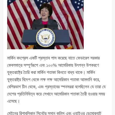
মার্কিন কংগ্রেস একটি প্রস্তাব পাস করেছে যাতে ফেডারেল সরকার
কেবলমাত্র সম্পূর্ণরূপে এবং ১০০% আমেরিকায় উৎপন্ন উপকরণে
যুক্তরাষ্ট্রে তৈরি করা মার্কিন পতাকা কিনতে বাধ্য থাকে। মার্কিন
যুক্তরাষ্ট্র বিদেশ থেকে লক্ষ লক্ষ আমেরিকান পতাকা আমদানি করে,
বেশিরভাগ চীন থেকে, এবং প্রস্তাবের স্পনসররা বলেছিলেন যে তারা যে
দেশের প্রতিনিধিত্ব করে সেখানে আমেরিকান পতাকা তৈরী হওয়ার সময়
এসেছে।
মেইনের রিপাবলিকান সিনেটর সুসান কলিন্স এবং ওহাইওর ডেমোক্র্যাট