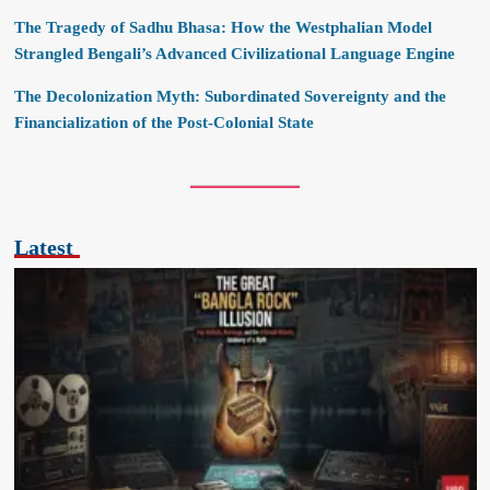
The Tragedy of Sadhu Bhasa: How the Westphalian Model
Strangled Bengali’s Advanced Civilizational Language Engine
The Decolonization Myth: Subordinated Sovereignty and the
Financialization of the Post-Colonial State
Latest