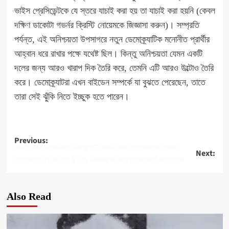
ভাইস প্রেসিডেন্টকে যে স্তরে যাচাই করা হয় তা যাচাই করা হয়নি (কেবল
দক্ষিণ ডাকোটা গভর্নর ক্রিস্টি নোয়েমকে জিজ্ঞাসা করুন)। সম্প্রতি
পর্যন্ত, এই অনিশ্চয়তা উপসাগরে নতুন ডেমোক্র্যাটিক মনোনীত প্রার্থীর
আহ্বান ধরে রাখার পক্ষে যথেষ্ট ছিল। কিন্তু অনিশ্চয়তা যেমন একটি
দলের জন্য আরও খারাপ দিক তৈরি করে, তেমনি এটি আরও উল্টোও তৈরি
করে। ডেমোক্র্যাটরা এখন বাইডেন সম্পর্কে যা বুঝতে পেরেছেন, তাতে
তারা সেই ঝুঁকি নিতে ইচ্ছুক হতে পারেন।
Post
Previous:
কোটি কোটি আমেরিকান ৪ঠা জুলাই রেকর্ড ভাঙা তাপপ্রবাহের শিকার
Next:
navigation
ওহাইওতে এক ব্যক্তি $ ১৩৯ মিলিয়ন পাওয়ারবল জ্যাকপট জিতেছেন
Also Read