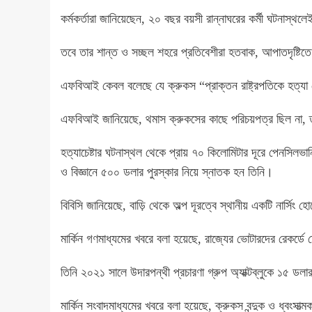
কর্মকর্তারা জানিয়েছেন, ২০ বছর বয়সী রান্নাঘরের কর্মী ঘটনাস্থল
তবে তার শান্ত ও সচ্ছল শহরে প্রতিবেশীরা হতবাক, আপাতদৃষ্টিত
এফবিআই কেবল বলেছে যে ক্রুকস “প্রাক্তন রাষ্ট্রপতিকে হত্যা চ
এফবিআই জানিয়েছে, থমাস ক্রুকসের কাছে পরিচয়পত্র ছিল না,
হত্যাচেষ্টার ঘটনাস্থল থেকে প্রায় ৭০ কিলোমিটার দূরে পেনসিলভান
ও বিজ্ঞানে ৫০০ ডলার পুরস্কার নিয়ে স্নাতক হন তিনি।
বিবিসি জানিয়েছে, বাড়ি থেকে অল্প দূরত্বে স্থানীয় একটি নার্সি
মার্কিন গণমাধ্যমের খবরে বলা হয়েছে, রাজ্যের ভোটারদের রেকর্ডে
তিনি ২০২১ সালে উদারপন্থী প্রচারণা গ্রুপ অ্যাক্টব্লুকে ১৫ ডল
মার্কিন সংবাদমাধ্যমের খবরে বলা হয়েছে, ক্রুকস বন্দুক ও ধ্বংসাত্