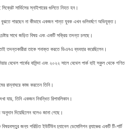
েই সিক্রেট সার্ভিসের স্নাইপারের গুলিতে নিহত হন।
ে বুঝতে পারছেন না কীভাবে একজন শান্ত যুবক এখন গুলিবর্ষণে অভিযুক্ত।
েষ্টার সাথে জড়িত বিষয় এবং একটি সক্রিয় তদন্ত চলছে।
 তাই তদন্তকারীরা তাকে শনাক্ত করতে ডিএনএ ব্যবহার করেছিলেন।
িয়ার বেথেল পার্কের বাসিন্দা এবং ২০২২ সালে বেথেল পার্ক হাই স্কুল থেকে গণিত
ং হোমের রান্নাঘরে কাজ করতেন তিনি।
 দেখা যায়, তিনি একজন নিবন্ধিত রিপাবলিকান।
ার অনুদান দিয়েছিলেন বলেও জানা গেছে।
মক বিষয়বস্তুর জন্য পরিচিত ইউটিউব চ্যানেল ডেমোলিশন র‍্যাঞ্চের একটি টি-শার্ট