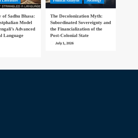
 Literature
Political Analysis
Sociology
 of Sadhu Bhasa:
The Decolonization Myth:
stphalian Model
Subordinated Sovereignty and
engali’s Advanced
the Financialization of the
nal Language
Post-Colonial State
July 1, 2026