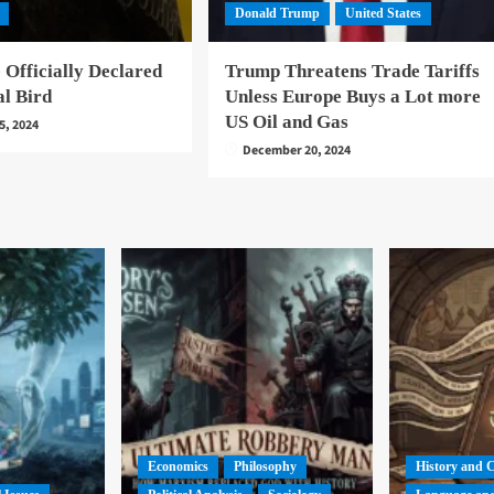
Donald Trump
United States
 Officially Declared
Trump Threatens Trade Tariffs
al Bird
Unless Europe Buys a Lot more
US Oil and Gas
5, 2024
December 20, 2024
Economics
Philosophy
History and 