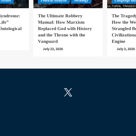
l Issues
Political Analysis
Sociology
Language and
 Syndrome:
The Ultimate Robbery
The Tragedy
Life”
Manual: How Marxism
How the We
Ontological
Replaced God with History
Strangled B
and the Throne with the
Civilizatio
Vanguard
Engine
July 23, 2026
July 3, 2026
X