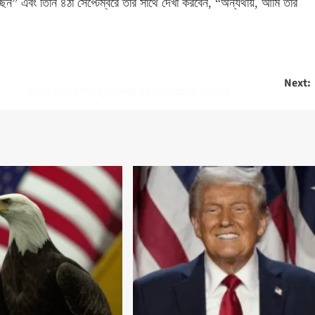
চ্ছেন” এবং তিনি ৪ঠা সেপ্টেম্বরে তার সাথে দেখা করবেন, “অন্যথায়, আমি তার
Next:
বৃটেনে নাচের ক্লাসে ছুরি হামলার প্রতিবাদে ব্যাপক সহিংসতা