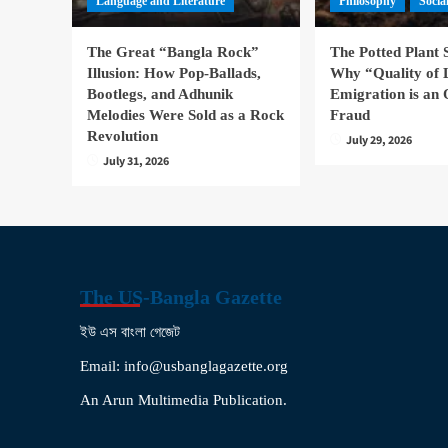
Language and Literature
Philosophy
Socia
The Great “Bangla Rock”
The Potted Plant
Illusion: How Pop-Ballads,
Why “Quality of 
Bootlegs, and Adhunik
Emigration is an 
Melodies Were Sold as a Rock
Fraud
Revolution
July 29, 2026
July 31, 2026
The US-Bangla Gazette
ইউ এস বাংলা গেজেট
Email: info@usbanglagazette.org
An Arun Multimedia Publication.