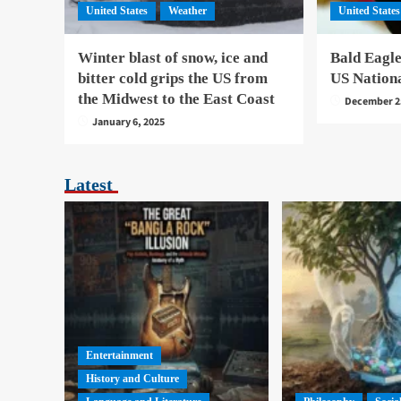
United States
Weather
United States
Winter blast of snow, ice and
Bald Eagle
bitter cold grips the US from
US Nation
the Midwest to the East Coast
December 2
January 6, 2025
Latest
Entertainment
History and Culture