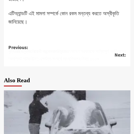
এটিঅ্যান্ডটি এই মামলা সম্পর্কে কোন রকম মন্তব্য করতে অস্বীকৃতি
জানিয়েছে।
Post
Previous:
যুক্তরাষ্ট্র কোটা বিরোধী আন্দোলনের মুখে বাংলাদেশ সরকারকে শান্তিপূর্ণ প্রতিবাদের অধিকার সমুন্নত রাখার আহ্বান জানিয়েছে
Next:
navigation
‘কমপ্লিট শাটডাউন’: এপর্যন্ত সংঘর্ষে সাংবাদিকসহ নিহত ১০০+
Also Read