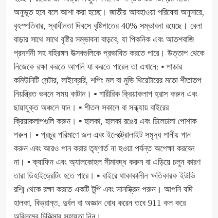
অনুভূত হবে বলে আশা করা হচ্ছে। জাতীয় আবহাওয়া পরিষেবা অনুসারে,
বৃহস্পতিবার, স্বাধীনতা দিবসে বৃষ্টিপাতের 40% সম্ভাবনা রয়েছে। বেলা
বাড়ার সাথে সাথে বৃষ্টির সম্ভাবনা বাড়বে, যা পিকনিক এবং আতশবাজি
প্রদর্শনী সহ বহিরঙ্গন উত্সবগুলিকে প্রভাবিত করতে পারে। উত্তাপ থেকে
নিজেকে রক্ষা করতে আপনি যা করতে পারেন তা এখানে: ▪ পাড়ার
কমিউনিটি সেন্টার, লাইব্রেরি, শপিং মল বা মুভি থিয়েটারের মতো শীতাতপ
নিয়ন্ত্রিত ভবনে সময় কাটান। ▪ শারীরিক ক্রিয়াকলাপ হ্রাস করুন এবং
ছায়াযুক্ত অঞ্চলে যান। ▪ শীতল সকালে বা সন্ধ্যায় বাইরের
ক্রিয়াকলাপগুলি করুন। ▪ হালকা, হালকা রঙের এবং ঢিলেঢালা পোশাক
পরুন। ▪ প্রচুর পরিমাণে জল এবং ইলেক্ট্রোলাইট সমৃদ্ধ পানীয় পান
করুন এবং আরও পান করার তৃষ্ণার্ত না হওয়া পর্যন্ত অপেক্ষা করবেন
না। ▪ ক্যাফিন এবং অ্যালকোহল সীমাবদ্ধ করুন বা এড়িয়ে চলুন কারণ
তারা ডিহাইড্রেটিং হতে পারে। ▪ বাইরে থাকাকালীন ক্ষতিকারক ইউভি
রশ্মি থেকে রক্ষা করতে একটি টুপি এবং সানস্ক্রিন পরুন। আপনি যদি
হালকা, বিভ্রান্ত, দুর্বল বা অজ্ঞান বোধ করেন তবে 911 কল করে
অবিলম্বে চিকিত্সার সহায়তা নিন।