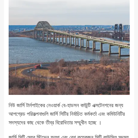
নিউ জার্সি টার্নপাইকের নেওয়ার্ক বে-হাডসন কাউন্টি এক্সটেনশনের জন্য
আপগ্রেড পরিকল্পনাগুলি জার্সি সিটির নির্বাচিত কর্মকর্তা এবং কমিউনিটির
সদস্যদের কাছ থেকে তীব্র বিরোধিতার সম্মুখীন হচ্ছে ।
জার্সি সিটি মেয়র স্টিভেন ফুলপ এবং বেশ কয়েকজন সিটি কাউন্সিল সদস্য