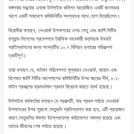
মঙ্গলবার সন্ধ্যায় এনজে টার্নপাইক কমিশন আয়োজিত একটি জনসভার
আগে একটি সমাবেশে কমিউনিটির সদস্যদের সাথে যোগ দিয়েছিলেন।
বিরোধীরা বলছেন, নেওয়ার্ক উপসাগরের ওপর সেতু এবং জার্সি সিটির
হল্যান্ড টানেলের প্রবেশপথে ট্রাফিক বহনকারী মহাসড়ক উভয়ই
প্রতিস্থাপনের জন্য সংস্থাটির ১০.৭ বিলিয়ন ডলারের পরিকল্পনা
ত্রুটিপূর্ণ।
তারা বলছেন যে, বর্তমান পরিবেশগত মূল্যায়ন নেওয়ার্ক, বায়োন এবং
বিশেষত জার্সি সিটির আশেপাশের কমিউনিটির উপর বছরের দীর্ঘ, ৮.১-
মাইল প্রকল্পের ক্রমবর্ধমান প্রভাব বিবেচনা করতে ব্যর্থ হয়েছে।
টার্নপাইক কর্মকর্তারা বলছেন যে প্রকল্পটি, যার প্রথম পর্যায়ে নেওয়ার্ক
উপসাগরের উপর পুরানো সেতুগুলি প্রতিস্থাপন করা হবে, এটি প্রয়োজন
কারণ সেতুগুলির সমস্ত উল্লেখযোগ্য কাঠামোগত সমস্যা রয়েছে এবং
তাদের জীবনের শেষ পর্যায়ে রয়েছে।