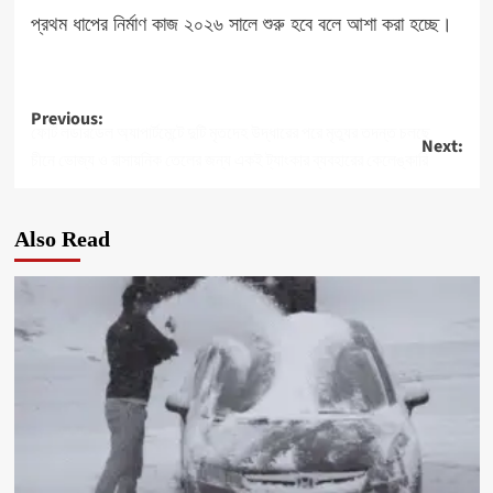
প্রথম ধাপের নির্মাণ কাজ ২০২৬ সালে শুরু হবে বলে আশা করা হচ্ছে।
Post
Previous:
ফোর্ট লডারডেল অ্যাপার্টমেন্টে দুটি মৃতদেহ উদ্ধারের পরে মৃত্যুর তদন্ত চলছে
Next:
navigation
চীনে ভোজ্য ও রাসায়নিক তেলের জন্য একই ট্যাংকার ব্যবহারের কেলেঙ্কারি
Also Read