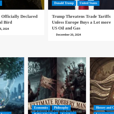
Donald Trump
United States
 Officially Declared
Trump Threatens Trade Tariffs
al Bird
Unless Europe Buys a Lot more
US Oil and Gas
5, 2024
December 20, 2024
Economics
Philosophy
History and 