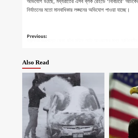
অভিযোগ উঠছে, মধ্যরাতের এসব ব্লক রেইডে ‘নির্বিচারে’ আটকে
নির্যাতনের মতো মানবাধিকার লঙ্ঘনের অভিযোগ পাওয়া যাচ্ছে।
Post
Previous:
ক্যান্সারে আক্রান্ত বোকা রাটন মহিলা অতি আওয়াজের জন্য প্রতিবেশীর বিরুদ্ধে মামলা করেছেন
navigation
Also Read