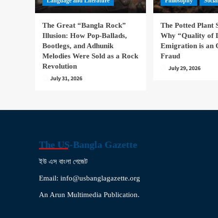
Language and Literature
Philosophy
Socia
The Great “Bangla Rock”
The Potted Plant
Illusion: How Pop-Ballads,
Why “Quality of 
Bootlegs, and Adhunik
Emigration is an 
Melodies Were Sold as a Rock
Fraud
Revolution
July 29, 2026
July 31, 2026
The US-Bangla Gazette
ইউ এস বাংলা গেজেট
Email: info@usbanglagazette.org
An Arun Multimedia Publication.