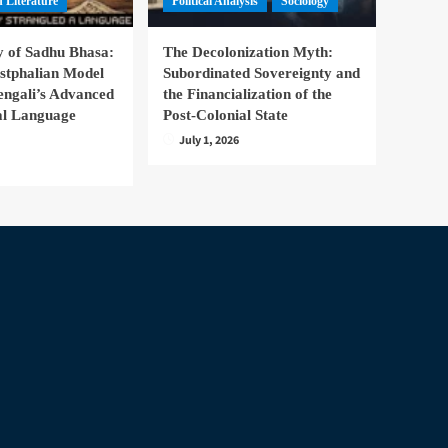
 Literature
Political Analysis
Sociology
 of Sadhu Bhasa:
The Decolonization Myth:
stphalian Model
Subordinated Sovereignty and
engali’s Advanced
the Financialization of the
nal Language
Post-Colonial State
July 1, 2026