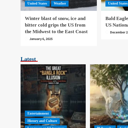
United States
Weather
United States
Winter blast of snow, ice and
Bald Eagle
bitter cold grips the US from
US Nation
the Midwest to the East Coast
December 2
January 6, 2025
Latest
Entertainment
History and Culture