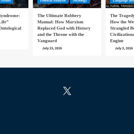
l Issues
Political Analysis
Sociology
Language and
 Syndrome:
The Ultimate Robbery
The Tragedy
Life”
Manual: How Marxism
How the We
Ontological
Replaced God with History
Strangled B
and the Throne with the
Civilizatio
Vanguard
Engine
July 23, 2026
July 3, 2026
X