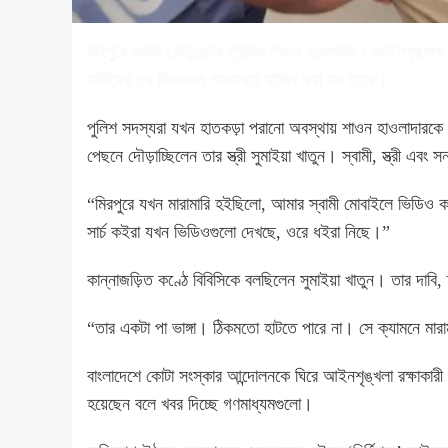
মিরপুরে একটি রেস্টুরেন্টের শ্রমিক শাওন হাওলাদার। আইনশৃঙ্খল
আটকের পর সিএমএম আদালতে হাজির করা হয় তাকে।
পুলিশ সদস্যরা যখন হাতকড়া পরানো অবস্থায় শাওন হাওলাদারকে 
পেছনে দৌড়াচ্ছিলেন তার স্ত্রী সুমাইয়া খাতুন। স্বামী, স্ত্রী এব
“মিরপুরে যখন মারামারি হইছিলো, আমার স্বামী মোবাইলে ভিডিও 
সার্চ কইরা যখন ভিডিওগুলো দেখছে, ওরে ধইরা নিছে।”
কান্নাজড়িত কণ্ঠে বিবিসিকে বলছিলেন সুমাইয়া খাতুন। তার দাব
“তার একটা পা ভাঙ্গা। ঠিকমতো হাটতে পারে না। সে ক্যামনে মার
বাংলাদেশে কোটা সংস্কার আন্দোলনকে ঘিরে আইনশৃঙ্খলা রক্ষাকারী
হয়েছেন বলে খবর দিচ্ছে গণমাধ্যমগুলো।