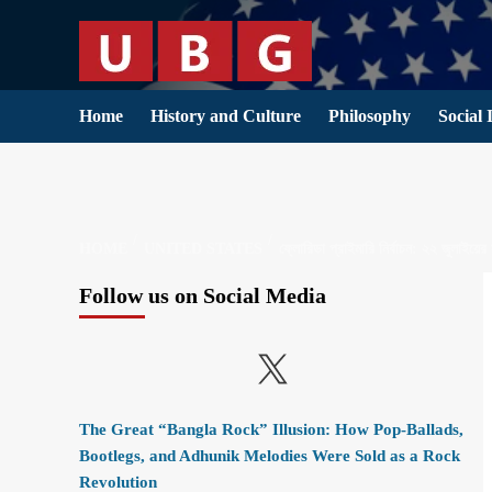
Skip
to
content
Home
History and Culture
Philosophy
Social 
HOME
UNITED STATES
ফ্লোরিডা প্রাইমারি নির্বাচন: ২২ জুলাইয়ের 
Follow us on Social Media
X
The Great “Bangla Rock” Illusion: How Pop-Ballads,
Bootlegs, and Adhunik Melodies Were Sold as a Rock
Revolution