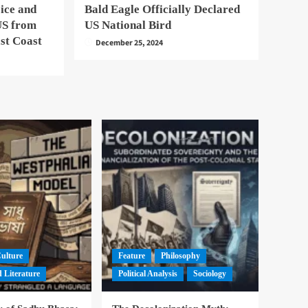
 ice and
Bald Eagle Officially Declared
 US from
US National Bird
ast Coast
December 25, 2024
Culture
Feature
Philosophy
 Literature
Political Analysis
Sociology