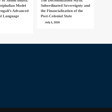
 of Sadhu Bhasa:
The Decolonization Myth:
stphalian Model
Subordinated Sovereignty and
engali’s Advanced
the Financialization of the
nal Language
Post-Colonial State
July 1, 2026