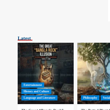
Latest
Entertainment
History and Culture
Language and Literature
Philosophy
Socia