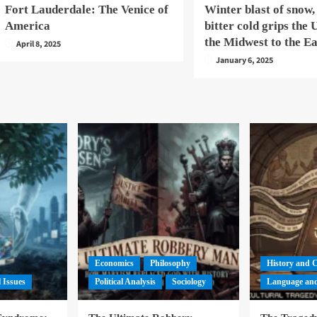
Fort Lauderdale: The Venice of
Winter blast of snow,
America
bitter cold grips the
the Midwest to the E
April 8, 2025
January 6, 2025
Economics
Philosophy
History and 
l Issues
Political Analysis
Sociology
Language and