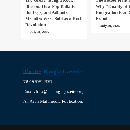
The Great “Bangla Rock”
The Potted Plant
Illusion: How Pop-Ballads,
Why “Quality of 
Bootlegs, and Adhunik
Emigration is an 
Melodies Were Sold as a Rock
Fraud
Revolution
July 29, 2026
July 31, 2026
The US-Bangla Gazette
ইউ এস বাংলা গেজেট
Email: info@usbanglagazette.org
An Arun Multimedia Publication.