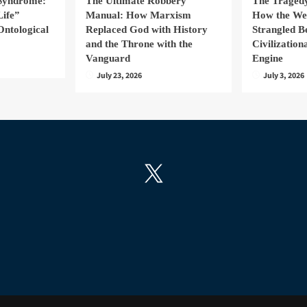
 Syndrome:
The Ultimate Robbery
The Tragedy
Life”
Manual: How Marxism
How the We
Ontological
Replaced God with History
Strangled B
and the Throne with the
Civilizatio
Vanguard
Engine
July 23, 2026
July 3, 2026
X