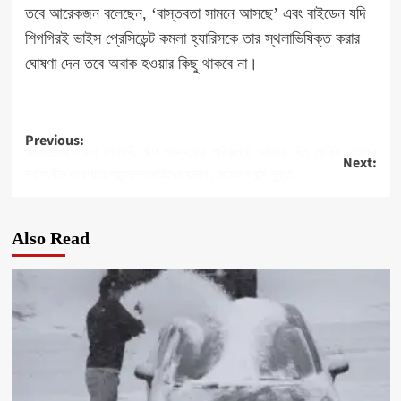
তবে আরেকজন বলেছেন, ‘বাস্তবতা সামনে আসছে’ এবং বাইডেন যদি
শিগগিরই ভাইস প্রেসিডেন্ট কমলা হ্যারিসকে তার স্থলাভিষিক্ত করার
ঘোষণা দেন তবে অবাক হওয়ার কিছু থাকবে না।
Post
Previous:
বাইডেনের সকল শিক্ষার্থী ঋণ মওকুফের পরিকল্পনা আটকে দিল মার্কিন আপিল আদালত
Next:
navigation
নরসিংদীর কারাগারে আন্দোলনকারীদের হামলা, কয়েকশ বন্দি মুক্ত
Also Read