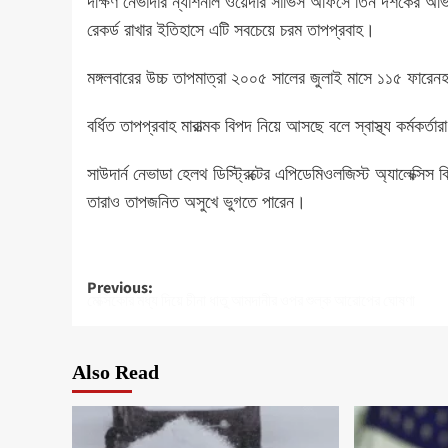
দক্ষিণ নেভাদার ন্যাশনাল ওয়েদার সার্ভিস অফিসে তিন দশকের অ
রেকর্ড রাখার ইতিহাসে এটি সবচেয়ে চরম তাপপ্রবাহ।
মঙ্গলবারের উচ্চ তাপমাত্রা ২০০৫ সালের জুলাই মাসে ১১৫ ফারেনহা
বর্ধিত তাপপ্রবাহ মারাত্মক বিপদ নিয়ে আসছে বলে স্বাস্থ্য কর্মকর্
সাউদার্ন নেভাডা হেলথ ডিস্ট্রিক্টের এপিডেমিওলজিস্ট অ্যালেক্সিস
তারাও তাপজনিত অসুখে ভুগতে পারেন।
Post
Previous:
মেক্সিকোর মধ্য দিয়ে চীনা ধাতু আমদানীর ওপর শুল্ক আরোপের ঘোষণা
navigation
Also Read