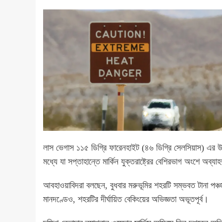
লাস ভেগাস ১১৫ ডিগ্রি ফারেনহাইট (৪৬ ডিগ্রি সেলসিয়াস) এর উপরে
মধ্যে যা সপ্তাহান্তে মার্কিন যুক্তরাষ্ট্রের বেশিরভাগ অংশে অব্
আবহাওয়াবিদরা বলছেন, বুধবার মরুভূমির শহরটি সম্ভবত টানা পঞ্
মানদণ্ডেও, শহরটির দীর্ঘায়িত বেকিংয়ের অভিজ্ঞতা অভূতপূর্ব।