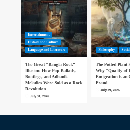
Entertainment
History and Culture
Language and Literature
Philosophy
Socia
The Great “Bangla Rock”
The Potted Plant
Illusion: How Pop-Ballads,
Why “Quality of 
Bootlegs, and Adhunik
Emigration is an 
Melodies Were Sold as a Rock
Fraud
Revolution
July 29, 2026
July 31, 2026