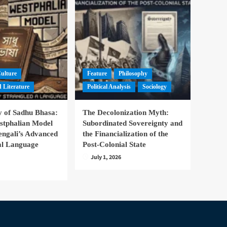
Culture
Feature
Philosophy
 Literature
Political Analysis
Sociology
 of Sadhu Bhasa:
The Decolonization Myth:
stphalian Model
Subordinated Sovereignty and
engali’s Advanced
the Financialization of the
nal Language
Post-Colonial State
July 1, 2026