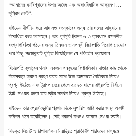
“আমাদের ধর্মবিশ্বাসের উপর অবৈধ এবং অসাংবিধানিক আক্রমণ …
সুপ্রিম কোর্ট”.
বাইডেন দীর্ঘদিন ধরে আদালত সংস্কারের জন্য তার দলের আহ্বানের
বিরোধিতা করে আসছেন। তার পূর্বসূরি ট্রাম্প ৬-৩ ব্যবধানে রক্ষণশীল
সংখ্যাগরিষ্ঠতা গঠনের জন্য তিনজন ডানপন্থী বিচারপতি নিয়োগ দেওয়ার
পরে কিছু ডেমোক্র্যাট যুক্তি দিয়েছিলেন যে পরিবর্তন প্রয়োজন।
বিচারপতি ক্লারেন্স থমাস একজন ধনকুবের রিপাবলিকান দাতার কাছ থেকে
বিলাসবহুল ভ্রমণ গ্রহণ করার সাথে উচ্চ আদালতে নৈতিকতা নিয়েও
প্রশ্ন উঠেছে এবং ট্রাম্প হেরে গেলে ২০২০ সালের রাষ্ট্রপতি নির্বাচন
উল্টে দেওয়ার জন্য তার স্ত্রীর সমর্থন নিয়েও প্রশ্ন উঠেছে।
বাইডেন তার প্রেসিডেন্সির প্রথম দিকে সুপারিশ জারি করার জন্য একটি
কমিশন গঠন করেছিলেন। সেই পরামর্শ কখনও আমলে নেওয়া হয়নি।
বিভক্ত সিনেট ও রিপাবলিকান নিয়ন্ত্রিত প্রতিনিধি পরিষদের মাধ্যমে