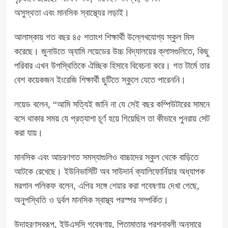
অসুস্থতা
এবং
মানসিক স্বাস্থ্যের
লড়াই।
আলাস্কায় গত বছর ৪৫ শতাংশ শিক্ষার্থী উল্লেখযোগ্য স্কুল মিস
করেছে। জুনাউতে অ্যামি লয়েডের উচ্চ বিদ্যালয়ের ক্লাসগুলিতে, কিছু
পরিবার এখন উপস্থিতিকে ঐচ্ছিক হিসাবে বিবেচনা করে। গত টার্মে তার
বেশ কয়েকজন ইংরেজি শিক্ষার্থী ছুটিতে স্কুলে যেতে পারেননি।
লয়েড বলেন, “আমি সত্যিই জানি না যে সেই বছর কম্পিউটারের সামনে
বসে থাকার সময় যে প্রত্যাশা চূর্ণ হয়ে গিয়েছিল তা কীভাবে পুনরায় সেট
করা যায়।
মানসিক এবং আচরণগত সমস্যাগুলিও বাচ্চাদের স্কুল থেকে বাড়িতে
আটকে রেখেছে। ইউনিভার্সিটি অব সাউদার্ন ক্যালিফোর্নিয়ার অধ্যাপক
মরগান পলিকফ বলেন,
এপির সঙ্গে শেয়ার
করা গবেষণায় দেখা গেছে,
অনুপস্থিতি ও দুর্বল মানসিক স্বাস্থ্য পরস্পর সম্পর্কিত।
উদাহরণস্বরূপ, ইউএসসি গবেষণায়, পিতামাতার প্রশ্নাবলী অনুসারে