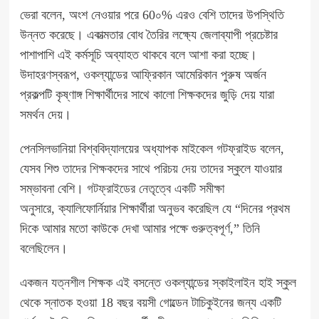
ভেরা বলেন, অংশ নেওয়ার পরে 60০% এরও বেশি তাদের উপস্থিতি
উন্নত করেছে। একাত্মতার বোধ তৈরির লক্ষ্যে জেলাব্যাপী প্রচেষ্টার
পাশাপাশি এই কর্মসূচি অব্যাহত থাকবে বলে আশা করা হচ্ছে।
উদাহরণস্বরূপ, ওকল্যান্ডের আফ্রিকান আমেরিকান পুরুষ অর্জন
প্রকল্পটি কৃষ্ণাঙ্গ শিক্ষার্থীদের সাথে কালো শিক্ষকদের জুড়ি দেয় যারা
সমর্থন দেয়।
পেনসিলভানিয়া বিশ্ববিদ্যালয়ের অধ্যাপক মাইকেল গটফ্রাইড বলেন,
যেসব শিশু
তাদের শিক্ষকদের সাথে পরিচয় দেয় তাদের
স্কুলে যাওয়ার
সম্ভাবনা বেশি।
গটফ্রাইডের নেতৃত্বে একটি সমীক্ষা
অনুসারে,
ক্যালিফোর্নিয়ার শিক্ষার্থীরা অনুভব করেছিল যে “দিনের প্রথম
দিকে আমার মতো কাউকে দেখা আমার পক্ষে গুরুত্বপূর্ণ,” তিনি
বলেছিলেন।
একজন যত্নশীল শিক্ষক এই বসন্তে ওকল্যান্ডের স্কাইলাইন হাই স্কুল
থেকে স্নাতক হওয়া 18 বছর বয়সী গোল্ডেন টাচিকুইনের জন্য একটি