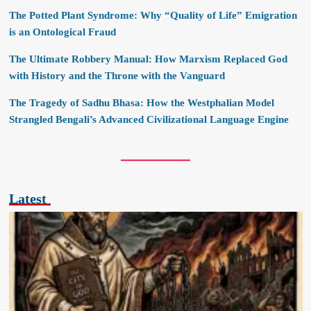
The Potted Plant Syndrome: Why “Quality of Life” Emigration
is an Ontological Fraud
The Ultimate Robbery Manual: How Marxism Replaced God
with History and the Throne with the Vanguard
The Tragedy of Sadhu Bhasa: How the Westphalian Model
Strangled Bengali’s Advanced Civilizational Language Engine
Latest