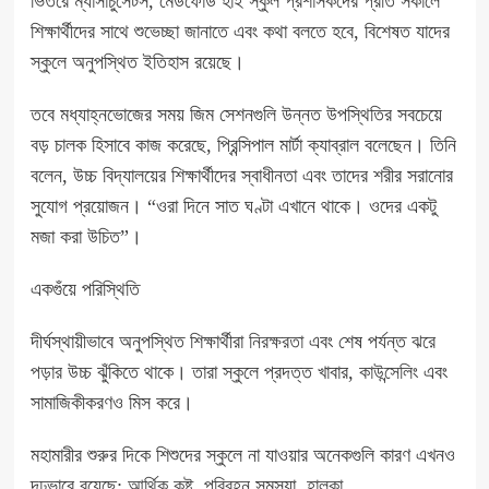
ভিতরে ম্যাসাচুসেটস, মেডফোর্ড হাই স্কুল প্রশাসকদের প্রতি সকালে
শিক্ষার্থীদের সাথে শুভেচ্ছা জানাতে এবং কথা বলতে হবে, বিশেষত যাদের
স্কুলে অনুপস্থিত ইতিহাস রয়েছে।
তবে মধ্যাহ্নভোজের সময় জিম সেশনগুলি উন্নত উপস্থিতির সবচেয়ে
বড় চালক হিসাবে কাজ করেছে, প্রিন্সিপাল মার্টা ক্যাব্রাল বলেছেন। তিনি
বলেন, উচ্চ বিদ্যালয়ের শিক্ষার্থীদের স্বাধীনতা এবং তাদের শরীর সরানোর
সুযোগ প্রয়োজন। “ওরা দিনে সাত ঘণ্টা এখানে থাকে। ওদের একটু
মজা করা উচিত”।
একগুঁয়ে পরিস্থিতি
দীর্ঘস্থায়ীভাবে অনুপস্থিত শিক্ষার্থীরা
নিরক্ষরতা
এবং শেষ পর্যন্ত
ঝরে
পড়ার
উচ্চ ঝুঁকিতে থাকে। তারা স্কুলে প্রদত্ত খাবার,
কাউন্সেলিং
এবং
সামাজিকীকরণও মিস করে।
মহামারীর শুরুর দিকে শিশুদের স্কুলে না যাওয়ার অনেকগুলি কারণ এখনও
দৃঢ়ভাবে রয়েছে:
আর্থিক কষ্ট
,
পরিবহন
সমস্যা,
হালকা