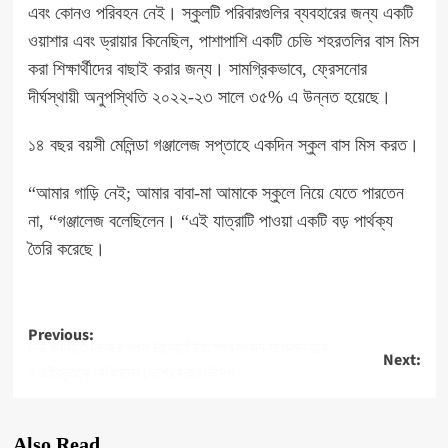
এবং কোনও পরিবহন নেই। স্কুলটি পরিবারগুলির ব্যবহারের জন্য একটি
ওয়াশার এবং ড্রায়ার কিনেছিল, পাশাপাশি একটি চেভি শহরতলির বাস মিস
করা শিক্ষার্থীদের বাছাই করার জন্য। সামগ্রিকভাবে, ফ্রেসনোর
দীর্ঘস্থায়ী অনুপস্থিতি ২০২২-২৩ সালে ৩৫% এ উন্নত হয়েছে।
১৪ বছর বয়সী মেলিন্ডা গঞ্জালেজ সপ্তাহে একদিন স্কুল বাস মিস করত।
“আমার গাড়ি নেই; আমার বাবা-মা আমাকে স্কুলে নিয়ে যেতে পারতেন
না, “গঞ্জালেজ বলেছিলেন। “এই যাত্রাটি পাওয়া একটি বড় পার্থক্য
তৈরি করেছে।
Post
Previous:
নিউ জার্সিতে নিজের গলফ রিসোর্টে ট্রাম্পের সংবাদ সম্মেলন হবে
Next:
navigation
৭ রাষ্ট্রদূতকে অবিলম্বে দেশে ফেরার নির্দেশ
Also Read