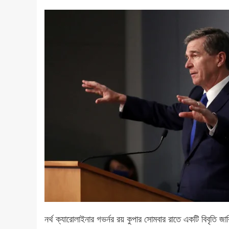
নর্থ ক্যারোলাইনার গভর্নর রয় কুপার সোমবার রাতে একটি বিবৃতি জা