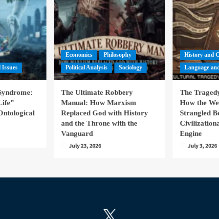
Economics
Philosophy
History and 
l Issues
Political Analysis
Sociology
Language and
 Syndrome:
The Ultimate Robbery
The Tragedy
Life”
Manual: How Marxism
How the We
Ontological
Replaced God with History
Strangled B
and the Throne with the
Civilizatio
Vanguard
Engine
July 23, 2026
July 3, 2026
X