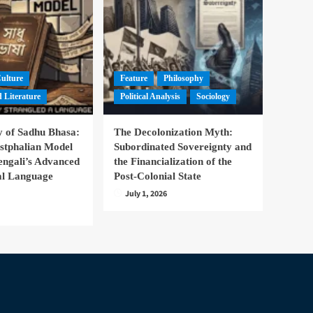
Culture
Feature
Philosophy
 Literature
Political Analysis
Sociology
 of Sadhu Bhasa:
The Decolonization Myth:
stphalian Model
Subordinated Sovereignty and
engali’s Advanced
the Financialization of the
nal Language
Post-Colonial State
July 1, 2026