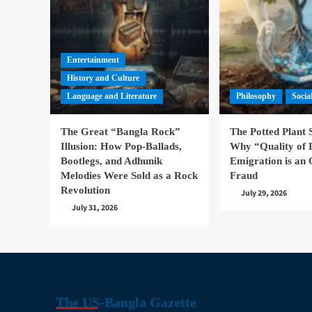
Entertainment
History and Culture
Language and Literature
Philosophy
Socia
The Great “Bangla Rock”
The Potted Plant
Illusion: How Pop-Ballads,
Why “Quality of 
Bootlegs, and Adhunik
Emigration is an 
Melodies Were Sold as a Rock
Fraud
Revolution
July 29, 2026
July 31, 2026
The US-Bangla Gazette