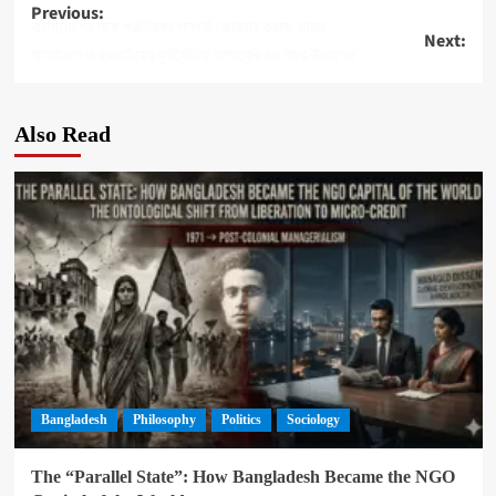
Post
Previous:
বাংলাদেশের সঙ্গে প্রতিরক্ষা সম্পর্ক জোরদার করছে ভারত
Next:
navigation
বাংলাদেশ ও ব্রুনাইয়ের কূটনৈতিক সম্পর্কের ৪০ বছর উদযাপন
Also Read
Bangladesh
Philosophy
Politics
Sociology
The “Parallel State”: How Bangladesh Became the NGO