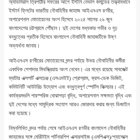
অ্যাডমিরাল ত্রিপাঠীর সফরের আগে ইস্টার্ন নেভাল কমান্ডের তত্ত্বাবধানে
ইস্টার্ন ফ্লিটের ভারতীয় নৌবাহিনীর জাহাজ আইএনএস রণবীর,
অপারেশনাল মোতায়েনের অংশ হিসেবে ২০২৪ সালের ২৯ জুন
বাংলাদেশের চট্টগ্রামে পৌঁছান। দুই দেশের মধ্যকার গভীর ও দৃঢ়
বন্ধুত্বের প্রতীক হিসেবে বাংলাদেশ নৌবাহিনী জাহাজটিকে উষ্ণ
অভ্যর্থনা জানায়।
আইএনএস রণবীরের মোতায়েনের বন্দর পর্যায়ে উভয় নৌবাহিনীর কর্মীরা
একাধিক পেশাদার মিথস্ক্রিয়ায় অংশ নেবেন। এর মধ্যে রয়েছে সাবজেক্ট
ম্যাটার এক্সপার্ট এক্সচেঞ্জ (এসএমইই) প্রোগ্রাম, ক্রস-ডেক ভিজিট,
কমিউনিটি আউটরিচ উদ্যোগ এবং বন্ধুত্বপূর্ণ স্পোর্টস ফিক্সচার। এই
কার্যক্রমগুলি পারস্পরিক বোঝাপড়া বৃদ্ধি, অপারেশনাল সক্ষমতা বৃদ্ধি এবং
দুই দেশের মধ্যে সামুদ্রিক সংযোগ আরও জোরদার করার জন্য ডিজাইন
করা হয়েছে।
নিম্নলিখিত বন্দর পর্যায় শেষে আইএনএস রণভীর বাংলাদেশ নৌবাহিনীর
জাহাজের সঙ্গে মেরিটাইম পার্টনারশিপ এক্সারসাইজ (এমপিএক্স)/প্যাসেক্সে