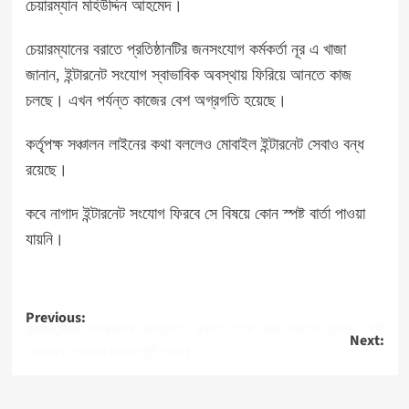
চেয়ারম্যান মহিউদ্দিন আহমেদ।
চেয়ারম্যানের বরাতে প্রতিষ্ঠানটির জনসংযোগ কর্মকর্তা নূর এ খাজা
জানান, ইন্টারনেট সংযোগ স্বাভাবিক অবস্থায় ফিরিয়ে আনতে কাজ
চলছে। এখন পর্যন্ত কাজের বেশ অগ্রগতি হয়েছে।
কর্তৃপক্ষ সঞ্চালন লাইনের কথা বললেও মোবাইল ইন্টারনেট সেবাও বন্ধ
রয়েছে।
কবে নাগাদ ইন্টারনেট সংযোগ ফিরবে সে বিষয়ে কোন স্পষ্ট বার্তা পাওয়া
যায়নি।
Post
Previous:
যুক্তরাষ্ট্রের নাগরিকদের বাংলাদেশে ভ্রমণ থেকে বিরত থাকতে বলেছে স্টেট ডিপার্টমেন্ট
Next:
navigation
রোববার ও সোমবার সাধারণ ছুটি ঘোষণা