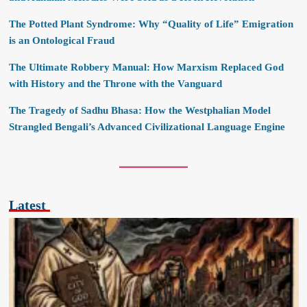
The Potted Plant Syndrome: Why “Quality of Life” Emigration
is an Ontological Fraud
The Ultimate Robbery Manual: How Marxism Replaced God
with History and the Throne with the Vanguard
The Tragedy of Sadhu Bhasa: How the Westphalian Model
Strangled Bengali’s Advanced Civilizational Language Engine
Latest