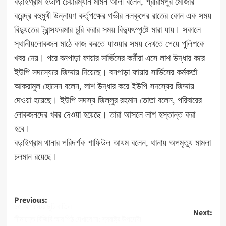
বড়াইগ্রাম ইউপি চেয়ারম্যান মমিন আলী বলেন, শ্রীরামপুর মৌজার
বরেন্দ্র বহুমুখী উন্নায়ণ কর্তৃপক্ষের গভীর নলকূপের রাতের কোন এক সময়
বিদ্যুতের ট্রান্সফরমার চুরি করার সময় বিদ্যুৎস্পৃষ্টে মারা যায়। সকালে
স্থানীয়লোকজন মাঠে কাজ করতে যাওয়ার সময় দেখতে পেয়ে পুলিশকে
খবর দেয়। পরে বনপাড়া ফায়ার সার্ভিসের কর্মীরা এসে লাশ উদ্ধার করে
ইউপি সদস্যেরে জিম্মায় দিয়েছে। বনপাড়া ফায়ার সার্ভিসের কর্মকর্তা
আকরামুল হোসেন বলেন, লাশ উদ্ধার করে ইউপি সদস্যের জিম্মায়
দেওয়া হয়েছে। ইউপি সদস্য জিল্লুর রহমান তোতা বলেন, পরিবারের
লোকজনদের খবর দেওয়া হয়েছে। তারা আসলে লাশ হস্তান্ত করা
হবে।
বড়াইগ্রাম থানার পরিদর্শক শাফিউল আযম বলেন, থানায় অপমৃত্যু মামলা
চলমান রয়েছে।
Post
Previous:
১৫ আগস্টের ছুটি বাতিল
Next:
navigation
সীমান্তে বিজিবি আর পিঠ দেখাবে না: স্বরাষ্ট্র উপদেষ্টা