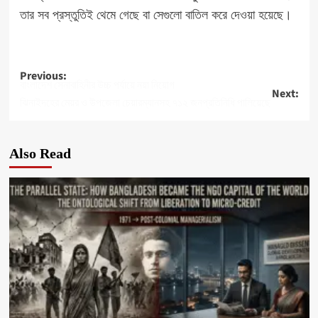
তার সব প্রস্তুতিই থেমে গেছে বা সেগুলো বাতিল করে দেওয়া হয়েছে।
Post
Previous:
বাংলাদেশ সেনাবাহিনীর উচ্চ পর্যায়ে নয়া নিয়োগ
Next:
navigation
ঝিনাইদহের মেয়র ও উপজেলা চেয়ারম্যানসহ ৭১২ জনপ্রতিনিধি পালিয়েছে
Also Read