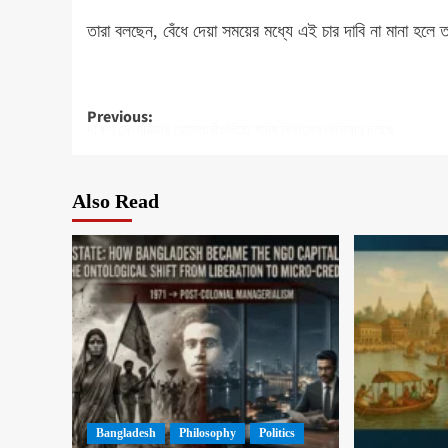
তারা বলছেন, বেঁধে দেয়া সময়ের মধ্যে এই চার দাবি না মানা হলে ত
Post
Previous:
দক্ষিণ ফ্লোরিডার রেস্তোরাঁগুলিতে খাদ্য বিভাগের অভিযান চলছে
navigation
Also Read
Bangladesh
Philosophy
Politics