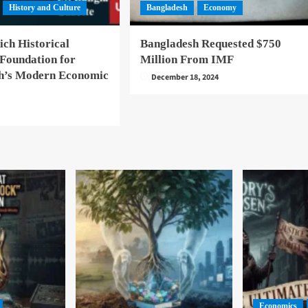
History and Culture
Bangladesh
Economy
ich Historical
Bangladesh Requested $750
 Foundation for
Million From IMF
h’s Modern Economic
December 18, 2024
5
Economics