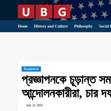
Skip
to
content
Home
History and Culture
Philosophy
Social 
HOME
SOUTH ASIA
BANGLADESH
প্রজ্ঞাপনকে চূড়ান্ত স
Bangladesh
প্রজ্ঞাপনকে চূড়ান্ত স
আন্দোলনকারীরা, চার দফ
July 23, 2024