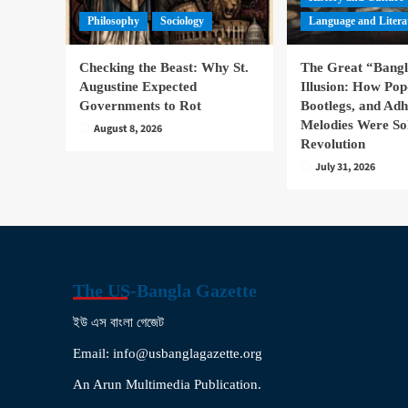
Philosophy
Sociology
Language and Litera
Checking the Beast: Why St.
The Great “Bang
Augustine Expected
Illusion: How Pop
Governments to Rot
Bootlegs, and Ad
Melodies Were So
August 8, 2026
Revolution
July 31, 2026
The US-Bangla Gazette
ইউ এস বাংলা গেজেট
Email: info@usbanglagazette.org
An Arun Multimedia Publication.