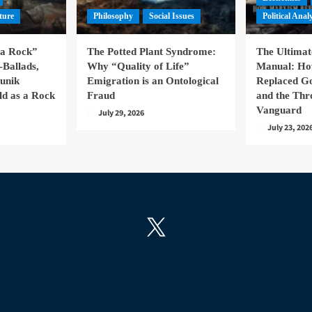
ture
Philosophy
Social Issues
Political Anal
la Rock”
The Potted Plant Syndrome:
The Ultima
-Ballads,
Why “Quality of Life”
Manual: H
hunik
Emigration is an Ontological
Replaced Go
ld as a Rock
Fraud
and the Thr
Vanguard
July 29, 2026
July 23, 202
X