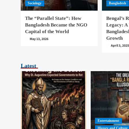
Sociology
Bangladesh
The “Parallel State”: How
Bengal’s R
Bangladesh Became the NGO
Legacy: A
Capital of the World
Banglades
Growth
May 13, 2026
April 3, 202
Latest
Entertainment
History and Culture