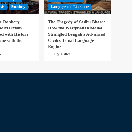
ysis
Sociology
Language and Literature
te Robbery
The Tragedy of Sadhu Bhasa:
ow Marxism
How the Westphalian Model
d with History
Strangled Bengali’s Advanced
one with the
Civilizational Language
Engine
6
July 3, 2026