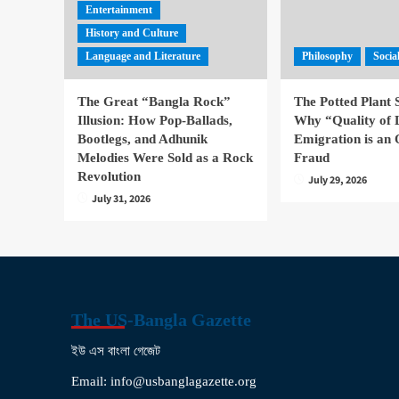
Entertainment
History and Culture
Language and Literature
Philosophy
Socia
The Great “Bangla Rock”
The Potted Plant
Illusion: How Pop-Ballads,
Why “Quality of 
Bootlegs, and Adhunik
Emigration is an 
Melodies Were Sold as a Rock
Fraud
Revolution
July 29, 2026
July 31, 2026
The US-Bangla Gazette
ইউ এস বাংলা গেজেট
Email: info@usbanglagazette.org