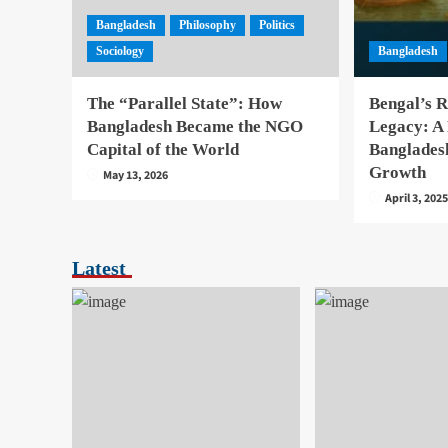
Bangladesh
Philosophy
Politics
Sociology
Bangladesh
The “Parallel State”: How
Bengal’s R
Bangladesh Became the NGO
Legacy: A
Capital of the World
Banglades
Growth
May 13, 2026
April 3, 202
Latest