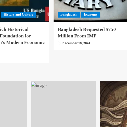
History and Culture
Bangladesh
Economy
ich Historical
Bangladesh Requested $750
 Foundation for
Million From IMF
h’s Modern Economic
December 18, 2024
5