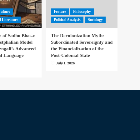
Culture
Feature
Philosophy
 Literature
Political Analysis
Sociology
 of Sadhu Bhasa:
The Decolonization Myth:
stphalian Model
Subordinated Sovereignty and
engali’s Advanced
the Financialization of the
nal Language
Post-Colonial State
July 1, 2026