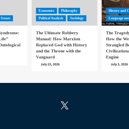
Economics
Philosophy
History and 
l Issues
Political Analysis
Sociology
Language and
 Syndrome:
The Ultimate Robbery
The Tragedy
Life”
Manual: How Marxism
How the We
Ontological
Replaced God with History
Strangled B
and the Throne with the
Civilizatio
Vanguard
Engine
July 23, 2026
July 3, 2026
X