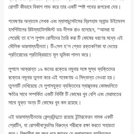
রোগটি কীভাবে বিকাশ লাভ করে তার একটি স্পষ্ট পথের রূপরেখা দেয়।
গবেষণার অন্যতম লেখক এবং ম্যাসাচুসেটসের ব্রিগহাম অ্যান্ড উইমেনস
হসপিটালের রিউম্যাটোলজিস্ট ডাঃ দীপক রাও বলেছেন, “আমরা যা
পেয়েছি তা হ’ল লুপাস রোগীদের তৈরি করা টি কোষের ধরণের মধ্যে এই
মৌলিক ভারসাম্যহীনতা। টি-সেল হ’ল শ্বেত রক্তকণিকা যা দেহের
প্রতিরোধের প্রতিক্রিয়াতে মূল ভূমিকা পালন করে।
লুপাসে আক্রান্ত ১৯ জনের রক্তের নমুনার সঙ্গে সুস্থ ব্যক্তিদের
রক্তের নমুনার তুলনা করে এই গবেষণায় এ সিদ্ধান্ত নেওয়া হয়।
তুলনাটি দেখিয়েছে যে লুপাসযুক্ত ব্যক্তিদের স্বাস্থ্যকর কোষগুলিতে
ক্ষতির সাথে সম্পর্কিত একটি নির্দিষ্ট টি কোষের খুব বেশি এবং মেরামতের
সাথে যুক্ত অন্য টি কোষের খুব কম রয়েছে।
এই ভারসাম্যহীনতার কেন্দ্রবিন্দুতে রয়েছে ইন্টারফেরন নামক একটি
প্রোটিন, যা রোগজীবাণুগুলির বিরুদ্ধে শরীরকে রক্ষা করতে সহায়তা
করে। বিজ্ঞানীরা বহু বছর ধরে জানেন যে লুপাসযুক্ত ব্যক্তিদের