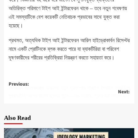
অতিরিক্ত পরিমাণে টাইপ আই ইন্টারফেরন থাকে – তবে নতুন গবেষণায়
এই সমস্যাটিকে বেশ কয়েকটি নেতিবাচক প্রভাবের সাথে যুক্ত করা
হয়েছে।
প্রথমত, অত্যধিক টাইপ আই ইন্টারফেরন আরিল হাইড্রোকার্বন রিসেপ্টর
নামে একটি প্রোটিনকে ব্লক করতে পারে যা ব্যাকটিরিয়া বা পরিবেশ
দূষণকারীদের শরীরের প্রতিক্রিয়া নিয়ন্ত্রণ করতে সহায়তা করে।
Post
Previous:
আমেরিকা হাইপারসনিক অস্ত্রসহ নতুন দূরপাল্লার স্ট্রাইক মিসাইল জার্মানিতে মোতায়েন করতে যাচ্ছে
Next:
navigation
মুদ্রাস্ফীতি আগের মাসের তুলনায় জুনে ০.১% কমেছে, সুদের হার কমানো হতে পারে
Also Read